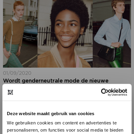
01/09/2020
Wordt genderneutrale mode de nieuwe
norm?
Een aantal jaar geleden gooide modeketen Zara hoge
ogen met een genderneutrale collectie. Inmiddels
heeft de modewereld stappen gemaakt en zien
Deze website maakt gebruik van cookies
steeds meer merken het belang van deze vorm van...
We gebruiken cookies om content en advertenties te
personaliseren, om functies voor social media te bieden