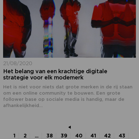
21/08/2020
Het belang van een krachtige digitale
strategie voor elk modemerk
Het is niet voor niets dat grote merken in de rij staan
om een online community te bouwen. Een grote
follower base op sociale media is handig, maar de
afhankelijkheid...
1
2
...
38
39
40
41
42
43