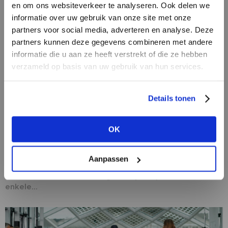
en om ons websiteverkeer te analyseren. Ook delen we
informatie over uw gebruik van onze site met onze
partners voor social media, adverteren en analyse. Deze
partners kunnen deze gegevens combineren met andere
HEB JE NOG GEEN
informatie die u aan ze heeft verstrekt of die ze hebben
ACCOUNT?
verzameld op basis van uw gebruik van hun services.
Maak nu een
gratis
retailer account
Details tonen
aan of bekijk de andere mogelijkheden.
27/08/2020
OK
Experience sells: Hoe meer, hoe beter
BEKIJK ALLE OPTIES
Winkeliers, brands en ook shopping malls gokken
minder vaak op één paard tegelijk en voegen steeds
Aanpassen
vaker grote hoeveelheden beleving toe aan de
traditionele winkelervaring. Laat je inspireren door
enkele...