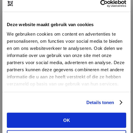
Deze website maakt gebruik van cookies
We gebruiken cookies om content en advertenties te
personaliseren, om functies voor social media te bieden
en om ons websiteverkeer te analyseren. Ook delen we
informatie over uw gebruik van onze site met onze
partners voor social media, adverteren en analyse. Deze
HEB JE NOG GEEN
partners kunnen deze gegevens combineren met andere
ACCOUNT?
informatie die u aan ze heeft verstrekt of die ze hebben
verzameld op basis van uw gebruik van hun services.
Maak nu een
gratis
retailer account
aan of bekijk de andere mogelijkheden.
SPREKENHUS
FASHION SOLUTION
Details tonen
REGISTREER ALS RETAILER
OK
BEKIJK ALLE OPTIES