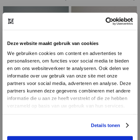
Deze website maakt gebruik van cookies
We gebruiken cookies om content en advertenties te
personaliseren, om functies voor social media te bieden
en om ons websiteverkeer te analyseren. Ook delen we
informatie over uw gebruik van onze site met onze
partners voor social media, adverteren en analyse. Deze
HEB JE NOG GEEN
partners kunnen deze gegevens combineren met andere
ACCOUNT?
informatie die u aan ze heeft verstrekt of die ze hebben
verzameld op basis van uw gebruik van hun services.
GOOD MORNING
YERSE
Maak nu een
gratis
retailer account
UNIVERSE
aan of bekijk de andere mogelijkheden.
Details tonen
REGISTREER ALS RETAILER