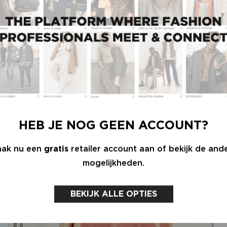
tief. Door het visionaire perspectief van Lidewij
jn een sociaal dilemma kan zijn, hoe de overgang
grafische keuze kan zijn en hoe een garderobe als
HEB JE NOG GEEN ACCOUNT?
ak nu een
gratis
retailer account aan of bekijk de and
mogelijkheden.
BEKIJK ALLE OPTIES