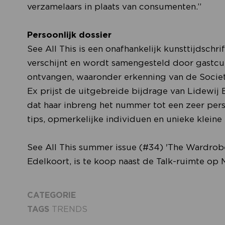
verzamelaars in plaats van consumenten.”
Persoonlijk dossier
See All This is een onafhankelijk kunsttijdschr
verschijnt en wordt samengesteld door gastcur
ontvangen, waaronder erkenning van de Societ
Ex prijst de uitgebreide bijdrage van Lidewi
dat haar inbreng het nummer tot een zeer perso
tips, opmerkelijke individuen en unieke klei
See All This summer issue (#34) 'The Wardrobe
Edelkoort, is te koop naast de Talk-ruimte op
CATEGORIE
TAGS
TRENDS