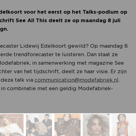
delkoort voor het eerst op het Talks-podium op
hrift See All This deelt ze op maandag 8 juli
ign.
forecaster Lidewij Edelkoort gewild? Op maandag 8
erde trendforecaster te luisteren. Dan staat ze
 Modefabriek, in samenwerking met magazine See
ter van het tijdschrift, deelt ze haar visie. Er zijn
 deze talk via
communication@modefabriek.nl
.
 in combinatie met een geldig Modefabriek-
idige zomernummer van See All This. Deze editie
en onderzoekt de dynamische aard van kleding en