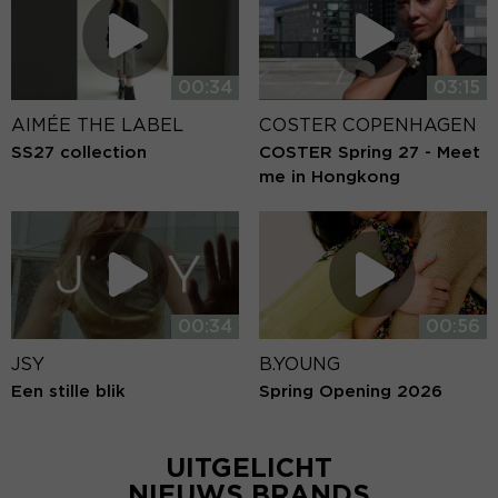
00:34
03:15
AIMÉE THE LABEL
COSTER COPENHAGEN
SS27 collection
COSTER Spring 27 - Meet
me in Hongkong
00:34
00:56
JSY
B.YOUNG
Een stille blik
Spring Opening 2026
UITGELICHT
NIEUWS BRANDS