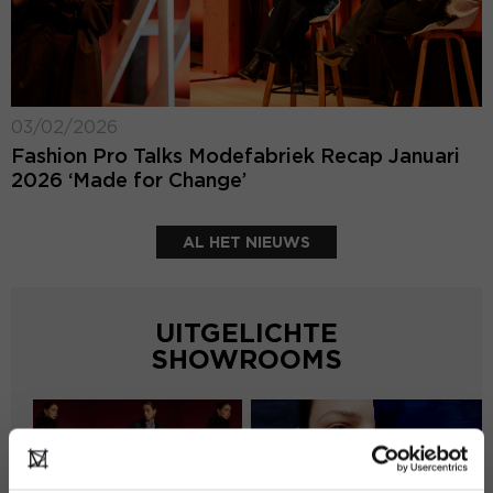
03/02/2026
Fashion Pro Talks Modefabriek Recap Januari
2026 ‘Made for Change’
AL HET NIEUWS
UITGELICHTE
SHOWROOMS