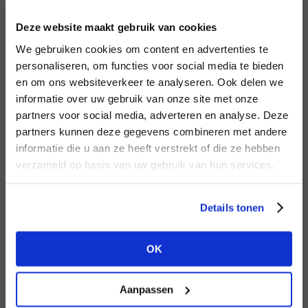
INLOGGEN
Deze website maakt gebruik van cookies
MERK
MERK
Aaiko
I
We gebruiken cookies om content en advertenties te
Knit-ted
E-mailadres
da
personaliseren, om functies voor social media te bieden
en om ons websiteverkeer te analyseren. Ook delen we
informatie over uw gebruik van onze site met onze
E-
partners voor social media, adverteren en analyse. Deze
Wachtwoord
partners kunnen deze gegevens combineren met andere
HEB JE NOG GEEN
informatie die u aan ze heeft verstrekt of die ze hebben
ACCOUNT?
MERK
verzameld op basis van uw gebruik van hun services.
MERK
INLOGGEN
Harper & Yve
Lofty Manner
Ter
Maak nu een
gratis
retailer account
Login vergeten
Details tonen
aan of bekijk de andere mogelijkheden.
NOG GEEN ACCOUNT?
OK
BEKIJK ALLE OPTIES
MAAK JE ACCOUNT NU AAN
Aanpassen
MERK
MERK
Circle of Trust