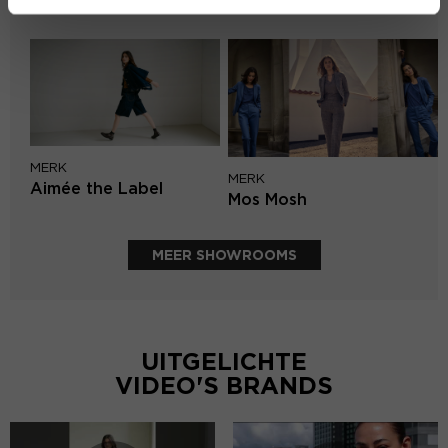
PENN&INK N.Y
MERK
MERK
Aimée the Label
Mos Mosh
MEER SHOWROOMS
UITGELICHTE
VIDEO'S BRANDS