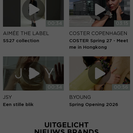
00:34
03:15
AIMÉE THE LABEL
COSTER COPENHAGEN
SS27 collection
COSTER Spring 27 - Meet
me in Hongkong
00:34
00:56
JSY
B.YOUNG
Een stille blik
Spring Opening 2026
UITGELICHT
NIEUWS BRANDS