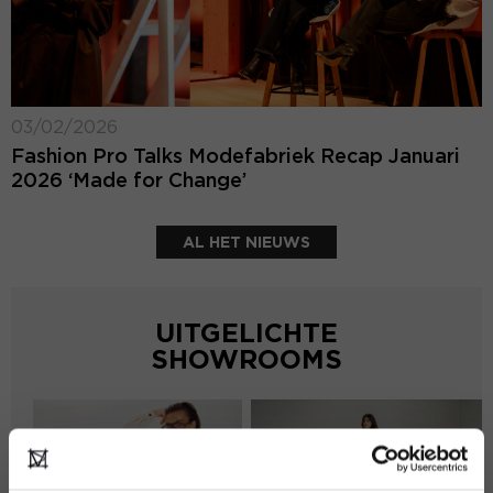
03/02/2026
Fashion Pro Talks Modefabriek Recap Januari
2026 ‘Made for Change’
AL HET NIEUWS
UITGELICHTE
SHOWROOMS