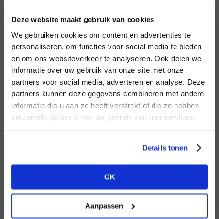
INLOGGEN
Deze website maakt gebruik van cookies
MERK
MERK
Harper & Yve
I
We gebruiken cookies om content en advertenties te
Aimée the Label
E-mailadres
da
personaliseren, om functies voor social media te bieden
en om ons websiteverkeer te analyseren. Ook delen we
informatie over uw gebruik van onze site met onze
E-
partners voor social media, adverteren en analyse. Deze
Wachtwoord
partners kunnen deze gegevens combineren met andere
HEB JE NOG GEEN
informatie die u aan ze heeft verstrekt of die ze hebben
ACCOUNT?
MERK
verzameld op basis van uw gebruik van hun services.
MERK
INLOGGEN
Knit-ted
Mos Mosh
Ter
Maak nu een
gratis
retailer account
Login vergeten
Details tonen
aan of bekijk de andere mogelijkheden.
NOG GEEN ACCOUNT?
OK
BEKIJK ALLE OPTIES
MAAK JE ACCOUNT NU AAN
Aanpassen
MERK
MERK
Aaiko