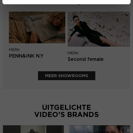
Lofty Manner
MERK
MERK
PENN&INK N.Y
Second female
MEER SHOWROOMS
UITGELICHTE
VIDEO'S BRANDS