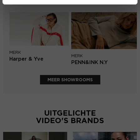
Aaiko
MERK
MERK
Harper & Yve
PENN&INK N.Y
MEER SHOWROOMS
UITGELICHTE
VIDEO'S BRANDS