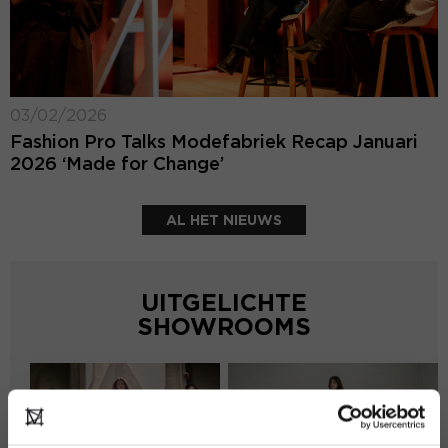
03/02/2026
Fashion Pro Talks Modefabriek Recap Januari
2026 ‘Made for Change’
AL HET NIEUWS
UITGELICHTE
SHOWROOMS