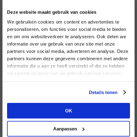
INLOGGEN
Deze website maakt gebruik van cookies
MERK
MERK
Mos Mosh
I
We gebruiken cookies om content en advertenties te
Aimée the Label
E-mailadres
da
personaliseren, om functies voor social media te bieden
en om ons websiteverkeer te analyseren. Ook delen we
informatie over uw gebruik van onze site met onze
E-
partners voor social media, adverteren en analyse. Deze
Wachtwoord
partners kunnen deze gegevens combineren met andere
HEB JE NOG GEEN
informatie die u aan ze heeft verstrekt of die ze hebben
ACCOUNT?
MERK
verzameld op basis van uw gebruik van hun services.
MERK
INLOGGEN
Knit-ted
Circle of Trust
Ter
Maak nu een
gratis
retailer account
Login vergeten
Details tonen
aan of bekijk de andere mogelijkheden.
NOG GEEN ACCOUNT?
OK
BEKIJK ALLE OPTIES
MAAK JE ACCOUNT NU AAN
Aanpassen
MERK
MERK
Second female