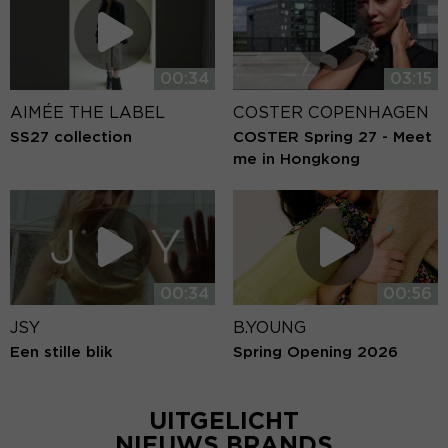
00:34
03:15
AIMÉE THE LABEL
COSTER COPENHAGEN
SS27 collection
COSTER Spring 27 - Meet
me in Hongkong
00:34
00:56
JSY
B.YOUNG
Een stille blik
Spring Opening 2026
UITGELICHT
NIEUWS BRANDS