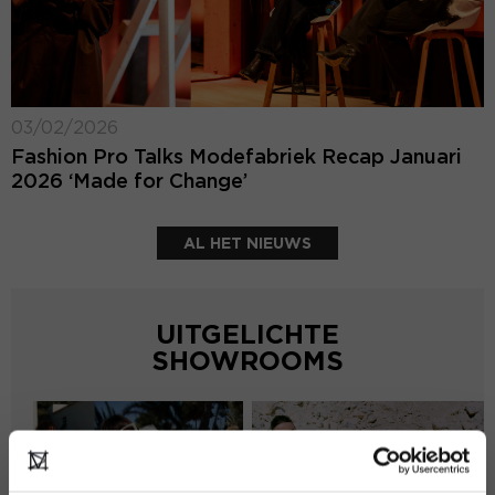
03/02/2026
Fashion Pro Talks Modefabriek Recap Januari
2026 ‘Made for Change’
AL HET NIEUWS
UITGELICHTE
SHOWROOMS