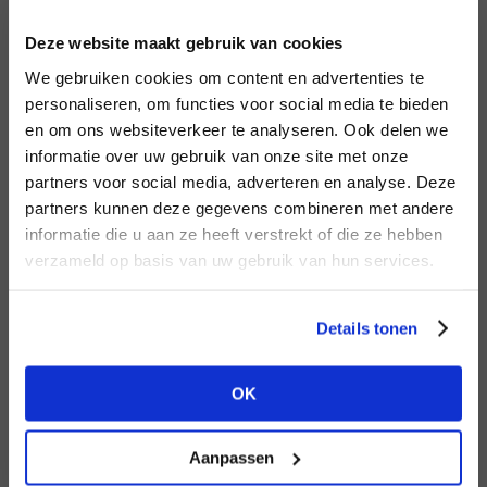
INLOGGEN
Deze website maakt gebruik van cookies
MERK
MERK
Circle of Trust
I
We gebruiken cookies om content en advertenties te
Second female
E-mailadres
da
personaliseren, om functies voor social media te bieden
en om ons websiteverkeer te analyseren. Ook delen we
informatie over uw gebruik van onze site met onze
E-
partners voor social media, adverteren en analyse. Deze
Wachtwoord
partners kunnen deze gegevens combineren met andere
HEB JE NOG GEEN
informatie die u aan ze heeft verstrekt of die ze hebben
ACCOUNT?
MERK
verzameld op basis van uw gebruik van hun services.
MERK
INLOGGEN
Mos Mosh
Harper & Yve
Ter
Maak nu een
gratis
retailer account
Login vergeten
Details tonen
aan of bekijk de andere mogelijkheden.
NOG GEEN ACCOUNT?
OK
BEKIJK ALLE OPTIES
MAAK JE ACCOUNT NU AAN
Aanpassen
MERK
MERK
PENN&INK N.Y