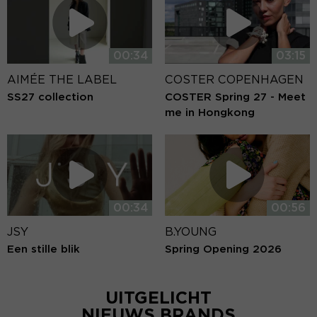
00:34
03:15
AIMÉE THE LABEL
COSTER COPENHAGEN
SS27 collection
COSTER Spring 27 - Meet
me in Hongkong
00:34
00:56
JSY
B.YOUNG
Een stille blik
Spring Opening 2026
UITGELICHT
NIEUWS BRANDS