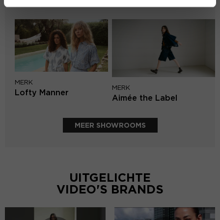
Knit-ted
MERK
MERK
Lofty Manner
Aimée the Label
MEER SHOWROOMS
UITGELICHTE
VIDEO'S BRANDS