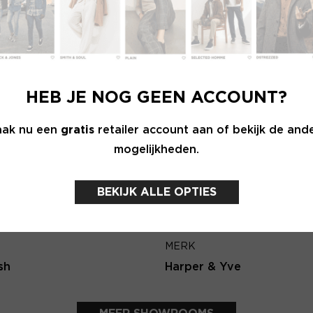
Wachtwoord
E-ma
MERK
INLOGGEN
NK N.Y
Knit-ted
HEB JE NOG GEEN ACCOUNT?
Login vergeten
Terug
ak nu een
gratis
retailer account aan of bekijk de and
mogelijkheden.
NOG GEEN ACCOUNT?
MAAK JE ACCOUNT NU AAN
BEKIJK ALLE OPTIES
MERK
sh
Harper & Yve