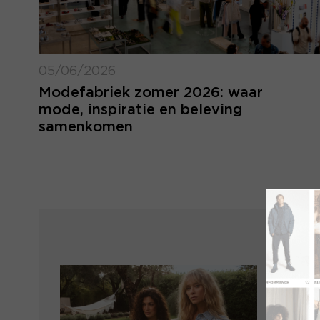
05/06/2026
Modefabriek zomer 2026: waar
mode, inspiratie en beleving
samenkomen