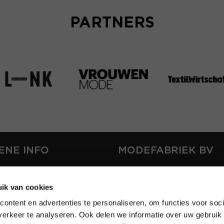
PARTNERS
ENE INFO
MODEFABRIEK BV
S
FIRMA C
T
ik van cookies
SHOWPROJECTS BV
ontent en advertenties te personaliseren, om functies voor soci
RS
erkeer te analyseren. Ook delen we informatie over uw gebruik 
SHIFT
EREN