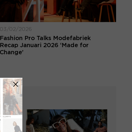
03/02/2026
Fashion Pro Talks Modefabriek
Recap Januari 2026 ‘Made for
Change’
LOGIN VERGETEN
ggegevens kwijt? Vul het e-mailadres in
at hoort bij jouw account en klik op
verstuur.