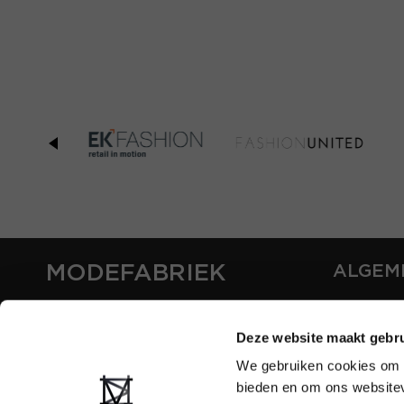
MODEFABRIEK
ALGEM
OVER ON
CONTAC
Deze website maakt gebru
FAQ
We gebruiken cookies om c
PARTNE
bieden en om ons websitev
ADVERT