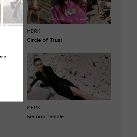
iladres
MERK
VERSTUUR
Circle of Trust
 naar inloggen
ere
MERK
Second female