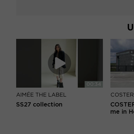
U
00:34
AIMÉE THE LABEL
COSTER
SS27 collection
COSTER 
me in 