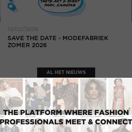
19/02/2026
SAVE THE DATE - MODEFABRIEK
ZOMER 2026
AL HET NIEUWS
UITGELICHTE SHOWROOMS
INLOGGEN
Inlo
E-mailadres
d