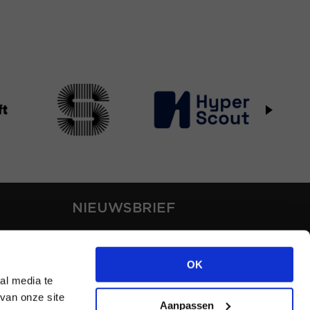
NIEUWSBRIEF
Blijf op de hoogte van ons
laatste nieuws via de
OK
nieuwsbrief
al media te
van onze site
Aanpassen
INSCHRIJVEN