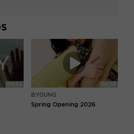
DS
00:34
00:56
B.YOUNG
Spring Opening 2026