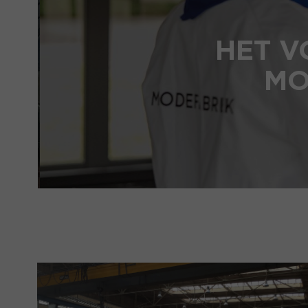
HET V
MO