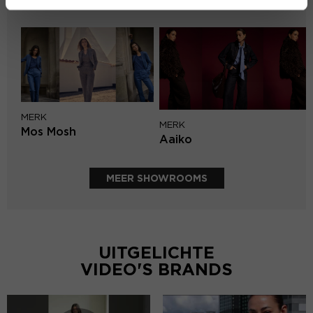
PENN&INK N.Y
MERK
MERK
Mos Mosh
Aaiko
MEER SHOWROOMS
UITGELICHTE
VIDEO'S BRANDS