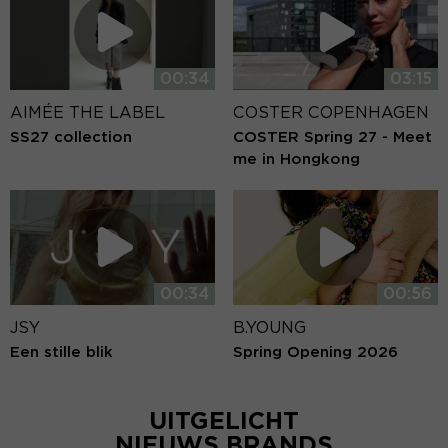
00:34
03:15
AIMÉE THE LABEL
COSTER COPENHAGEN
SS27 collection
COSTER Spring 27 - Meet
me in Hongkong
00:34
00:56
JSY
B.YOUNG
Een stille blik
Spring Opening 2026
UITGELICHT
NIEUWS BRANDS