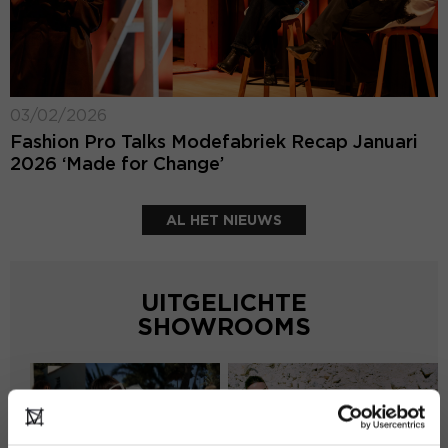
03/02/2026
Fashion Pro Talks Modefabriek Recap Januari
2026 ‘Made for Change’
AL HET NIEUWS
UITGELICHTE
SHOWROOMS