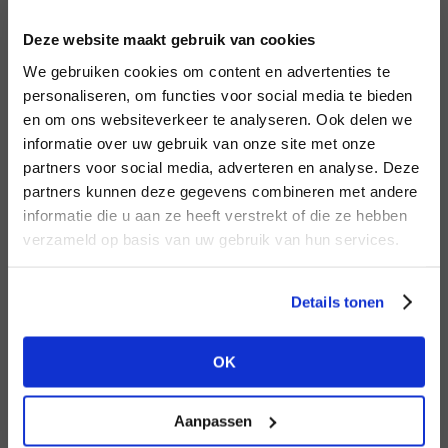
INLOGGEN
Deze website maakt gebruik van cookies
MERK
MERK
Circle of Trust
I
We gebruiken cookies om content en advertenties te
Second female
E-mailadres
da
personaliseren, om functies voor social media te bieden
en om ons websiteverkeer te analyseren. Ook delen we
informatie over uw gebruik van onze site met onze
E-
partners voor social media, adverteren en analyse. Deze
Wachtwoord
partners kunnen deze gegevens combineren met andere
HEB JE NOG GEEN
informatie die u aan ze heeft verstrekt of die ze hebben
ACCOUNT?
MERK
verzameld op basis van uw gebruik van hun services.
MERK
INLOGGEN
Aimée the Label
Knit-ted
Ter
Maak nu een
gratis
retailer account
Login vergeten
Details tonen
aan of bekijk de andere mogelijkheden.
NOG GEEN ACCOUNT?
OK
BEKIJK ALLE OPTIES
MAAK JE ACCOUNT NU AAN
Aanpassen
MERK
MERK
Harper & Yve