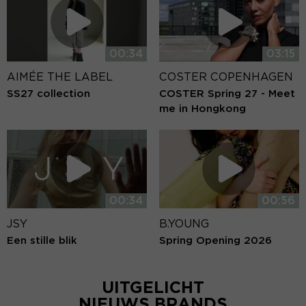
00:34
03:15
AIMÉE THE LABEL
COSTER COPENHAGEN
SS27 collection
COSTER Spring 27 - Meet
me in Hongkong
00:34
00:56
JSY
B.YOUNG
Een stille blik
Spring Opening 2026
UITGELICHT
NIEUWS BRANDS