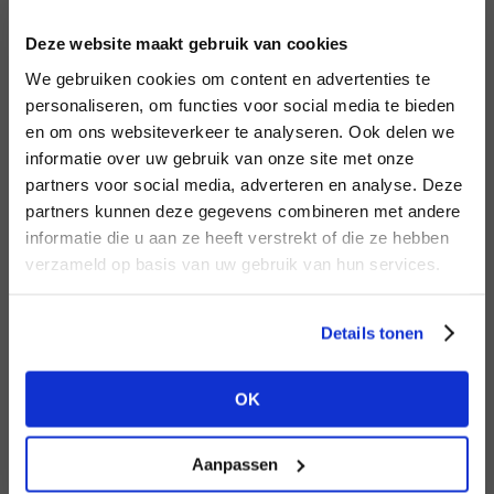
INLOGGEN
Deze website maakt gebruik van cookies
MERK
MERK
Second female
I
We gebruiken cookies om content en advertenties te
Aaiko
E-mailadres
da
personaliseren, om functies voor social media te bieden
en om ons websiteverkeer te analyseren. Ook delen we
informatie over uw gebruik van onze site met onze
E-
partners voor social media, adverteren en analyse. Deze
Wachtwoord
partners kunnen deze gegevens combineren met andere
HEB JE NOG GEEN
informatie die u aan ze heeft verstrekt of die ze hebben
ACCOUNT?
MERK
verzameld op basis van uw gebruik van hun services.
MERK
INLOGGEN
PENN&INK N.Y
Harper & Yve
Ter
Maak nu een
gratis
retailer account
Login vergeten
Details tonen
aan of bekijk de andere mogelijkheden.
NOG GEEN ACCOUNT?
OK
BEKIJK ALLE OPTIES
MAAK JE ACCOUNT NU AAN
Aanpassen
MERK
MERK
Mos Mosh