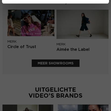
Lofty Manner
MERK
MERK
Circle of Trust
Aimée the Label
MEER SHOWROOMS
UITGELICHTE
VIDEO'S BRANDS