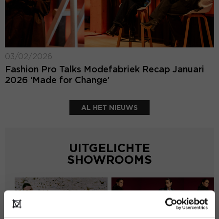
03/02/2026
Fashion Pro Talks Modefabriek Recap Januari
2026 ‘Made for Change’
AL HET NIEUWS
UITGELICHTE
SHOWROOMS