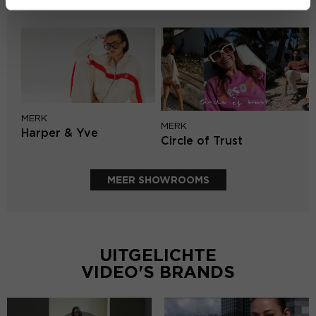
Knit-ted
MERK
MERK
Harper & Yve
Circle of Trust
MEER SHOWROOMS
UITGELICHTE
VIDEO'S BRANDS