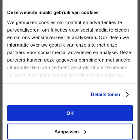
INLOGGEN
Deze website maakt gebruik van cookies
MERK
MERK
Aaiko
I
We gebruiken cookies om content en advertenties te
Aimée the Label
E-mailadres
da
personaliseren, om functies voor social media te bieden
en om ons websiteverkeer te analyseren. Ook delen we
informatie over uw gebruik van onze site met onze
E-
partners voor social media, adverteren en analyse. Deze
Wachtwoord
partners kunnen deze gegevens combineren met andere
HEB JE NOG GEEN
informatie die u aan ze heeft verstrekt of die ze hebben
ACCOUNT?
MERK
verzameld op basis van uw gebruik van hun services.
MERK
INLOGGEN
PENN&INK N.Y
Mos Mosh
Ter
Maak nu een
gratis
retailer account
Login vergeten
Details tonen
aan of bekijk de andere mogelijkheden.
NOG GEEN ACCOUNT?
OK
BEKIJK ALLE OPTIES
MAAK JE ACCOUNT NU AAN
Aanpassen
MERK
MERK
Second female