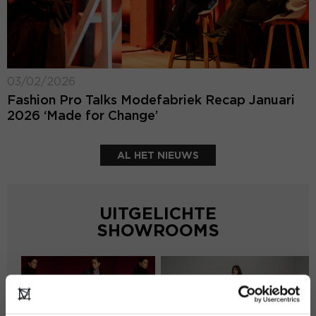
03/02/2026
Fashion Pro Talks Modefabriek Recap Januari
2026 ‘Made for Change’
AL HET NIEUWS
UITGELICHTE
SHOWROOMS