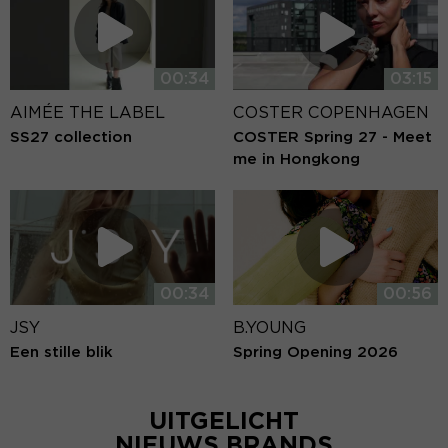
00:34
03:15
AIMÉE THE LABEL
COSTER COPENHAGEN
SS27 collection
COSTER Spring 27 - Meet
me in Hongkong
00:34
00:56
JSY
B.YOUNG
Een stille blik
Spring Opening 2026
UITGELICHT
NIEUWS BRANDS