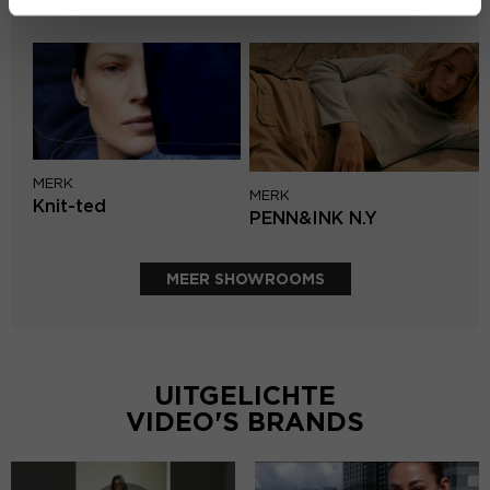
Second female
MERK
MERK
Knit-ted
PENN&INK N.Y
MEER SHOWROOMS
UITGELICHTE
VIDEO'S BRANDS