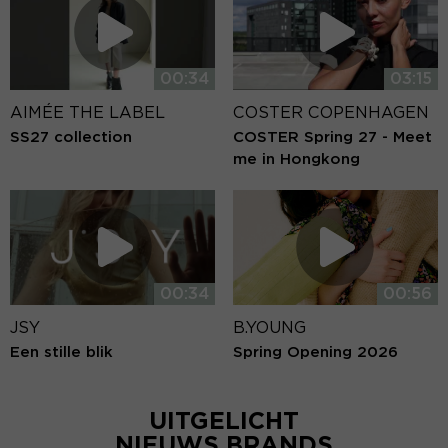
00:34
03:15
AIMÉE THE LABEL
COSTER COPENHAGEN
SS27 collection
COSTER Spring 27 - Meet
me in Hongkong
00:34
00:56
JSY
B.YOUNG
Een stille blik
Spring Opening 2026
UITGELICHT
NIEUWS BRANDS