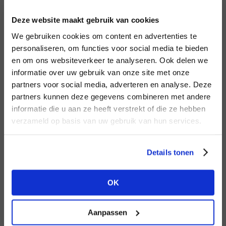
INLOGGEN
Deze website maakt gebruik van cookies
MERK
MERK
Lofty Manner
I
We gebruiken cookies om content en advertenties te
Circle of Trust
E-mailadres
da
personaliseren, om functies voor social media te bieden
en om ons websiteverkeer te analyseren. Ook delen we
informatie over uw gebruik van onze site met onze
E-
partners voor social media, adverteren en analyse. Deze
Wachtwoord
partners kunnen deze gegevens combineren met andere
HEB JE NOG GEEN
informatie die u aan ze heeft verstrekt of die ze hebben
ACCOUNT?
MERK
verzameld op basis van uw gebruik van hun services.
MERK
INLOGGEN
Harper & Yve
Mos Mosh
Ter
Maak nu een
gratis
retailer account
Login vergeten
Details tonen
aan of bekijk de andere mogelijkheden.
NOG GEEN ACCOUNT?
OK
BEKIJK ALLE OPTIES
MAAK JE ACCOUNT NU AAN
Aanpassen
MERK
MERK
Aaiko