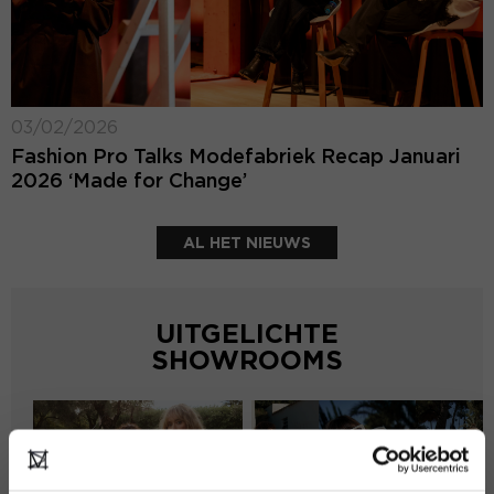
03/02/2026
Fashion Pro Talks Modefabriek Recap Januari
2026 ‘Made for Change’
AL HET NIEUWS
UITGELICHTE
SHOWROOMS