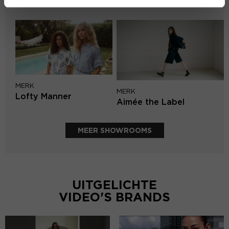
Second female
MERK
MERK
Lofty Manner
Aimée the Label
MEER SHOWROOMS
UITGELICHTE
VIDEO'S BRANDS