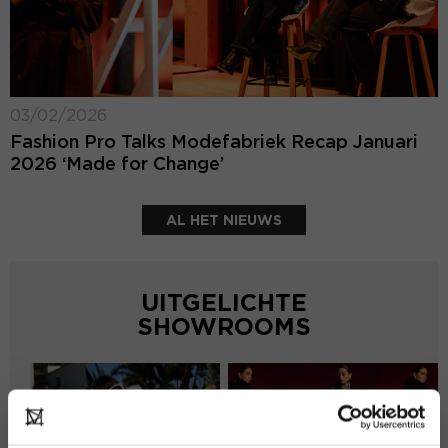
03/02/2026
Fashion Pro Talks Modefabriek Recap Januari
2026 ‘Made for Change’
AL HET NIEUWS
UITGELICHTE
SHOWROOMS