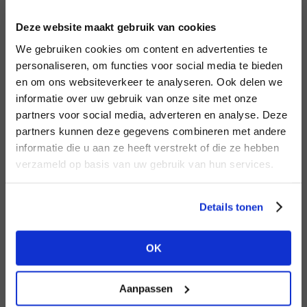
INLOGGEN
Deze website maakt gebruik van cookies
MERK
MERK
Circle of Trust
I
We gebruiken cookies om content en advertenties te
Aaiko
E-mailadres
da
personaliseren, om functies voor social media te bieden
en om ons websiteverkeer te analyseren. Ook delen we
informatie over uw gebruik van onze site met onze
E-
partners voor social media, adverteren en analyse. Deze
Wachtwoord
partners kunnen deze gegevens combineren met andere
HEB JE NOG GEEN
informatie die u aan ze heeft verstrekt of die ze hebben
ACCOUNT?
MERK
verzameld op basis van uw gebruik van hun services.
MERK
INLOGGEN
PENN&INK N.Y
Harper & Yve
Ter
Maak nu een
gratis
retailer account
Login vergeten
Details tonen
aan of bekijk de andere mogelijkheden.
NOG GEEN ACCOUNT?
OK
BEKIJK ALLE OPTIES
MAAK JE ACCOUNT NU AAN
Aanpassen
MERK
MERK
Knit-ted