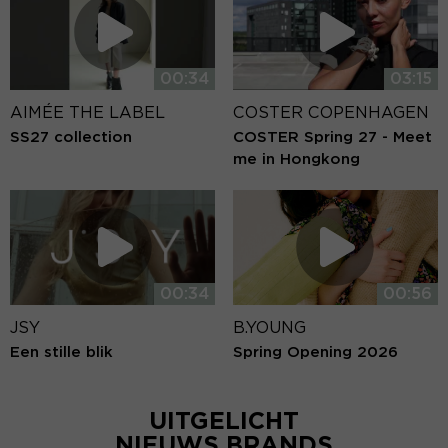
00:34
03:15
AIMÉE THE LABEL
COSTER COPENHAGEN
SS27 collection
COSTER Spring 27 - Meet
me in Hongkong
00:34
00:56
JSY
B.YOUNG
Een stille blik
Spring Opening 2026
UITGELICHT
NIEUWS BRANDS