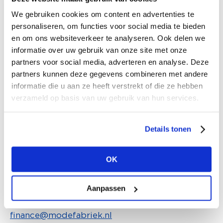
Marinke Fleddérus |
marinke@modefabriek.nl
We gebruiken cookies om content en advertenties te
Claudia Hoogstraten-Wouters |
personaliseren, om functies voor social media te bieden
claudia@modefabriek.nl
en om ons websiteverkeer te analyseren. Ook delen we
informatie over uw gebruik van onze site met onze
PRODUCTION
partners voor social media, adverteren en analyse. Deze
partners kunnen deze gegevens combineren met andere
production@modefabriek.nl
informatie die u aan ze heeft verstrekt of die ze hebben
Simcha Rozema-van Nimwegen |
verzameld op basis van uw gebruik van hun services.
simcha@modefabriek.nl
Benjamin Boer |
benjamin@modefabriek.nl
Details tonen
COMMUNICATION
Merel Bunnik
|
merel@modefabriek.nl
OK
Caro van Wanrooy
|
caro@modefabriek.nl
Aanpassen
FINANCE
finance@modefabriek.nl