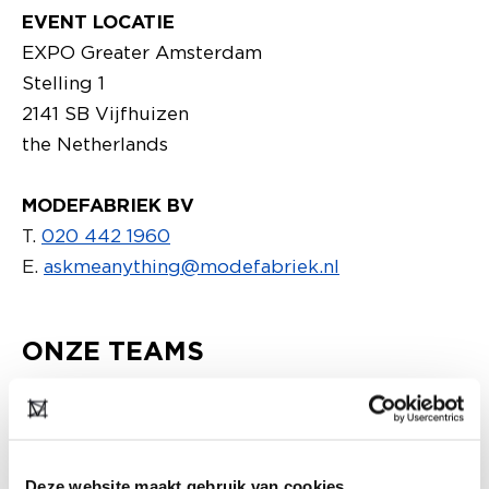
EVENT LOCATIE
EXPO Greater Amsterdam
Stelling 1
2141 SB Vijfhuizen
the Netherlands
MODEFABRIEK BV
T.
020 442 1960
E.
askmeanything@modefabriek.nl
ONZE TEAMS
FEEL FREE TO CONTACT US!
SALES
Deze website maakt gebruik van cookies