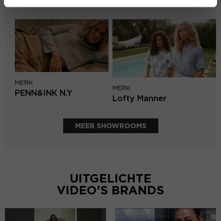
Mos Mosh
MERK
MERK
PENN&INK N.Y
Lofty Manner
MEER SHOWROOMS
UITGELICHTE
VIDEO'S BRANDS