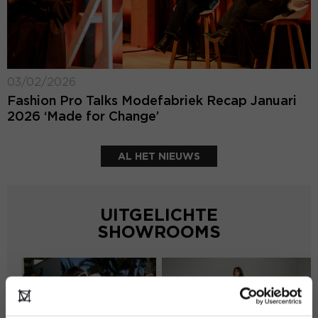
03/02/2026
Fashion Pro Talks Modefabriek Recap Januari
2026 ‘Made for Change’
AL HET NIEUWS
UITGELICHTE
SHOWROOMS