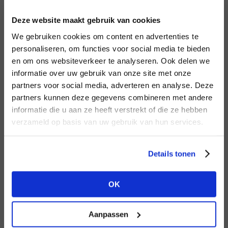
INLOGGEN
Deze website maakt gebruik van cookies
MERK
MERK
Circle of Trust
I
We gebruiken cookies om content en advertenties te
Aimée the Label
E-mailadres
da
personaliseren, om functies voor social media te bieden
en om ons websiteverkeer te analyseren. Ook delen we
informatie over uw gebruik van onze site met onze
E-
partners voor social media, adverteren en analyse. Deze
Wachtwoord
partners kunnen deze gegevens combineren met andere
HEB JE NOG GEEN
informatie die u aan ze heeft verstrekt of die ze hebben
ACCOUNT?
MERK
verzameld op basis van uw gebruik van hun services.
MERK
INLOGGEN
Harper & Yve
Second female
Ter
Maak nu een
gratis
retailer account
Login vergeten
Details tonen
aan of bekijk de andere mogelijkheden.
NOG GEEN ACCOUNT?
OK
BEKIJK ALLE OPTIES
MAAK JE ACCOUNT NU AAN
Aanpassen
MERK
MERK
Knit-ted