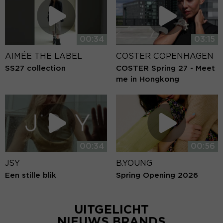
00:34
03:15
AIMÉE THE LABEL
COSTER COPENHAGEN
SS27 collection
COSTER Spring 27 - Meet
me in Hongkong
00:34
00:56
JSY
B.YOUNG
Een stille blik
Spring Opening 2026
UITGELICHT
NIEUWS BRANDS