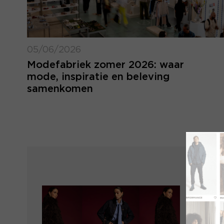
05/06/2026
Modefabriek zomer 2026: waar
mode, inspiratie en beleving
samenkomen