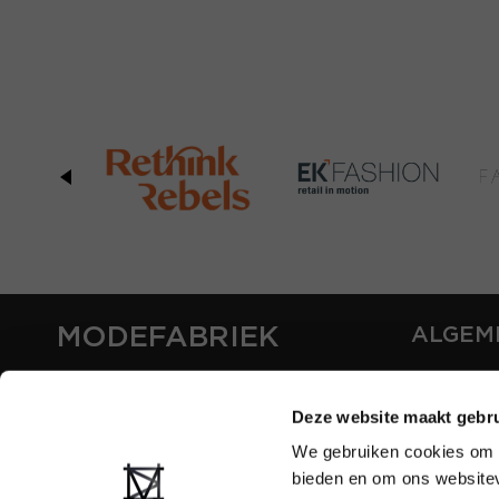
MODEFABRIEK
ALGEM
OVER ON
CONTAC
Deze website maakt gebru
FAQ
We gebruiken cookies om c
PARTNE
bieden en om ons websitev
ADVERT