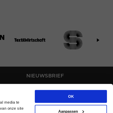
NIEUWSBRIEF
Blijf op de hoogte van ons
laatste nieuws via de
OK
nieuwsbrief
al media te
van onze site
Aanpassen
INSCHRIJVEN