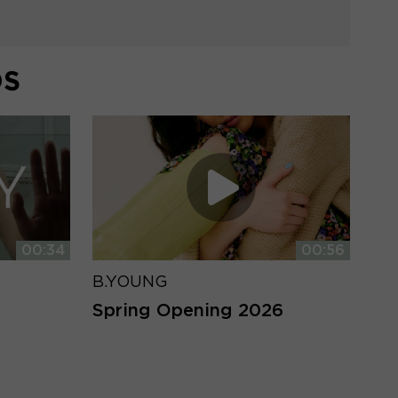
DS
00:34
00:56
B.YOUNG
Spring Opening 2026