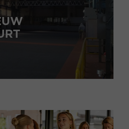
IEUW
URT