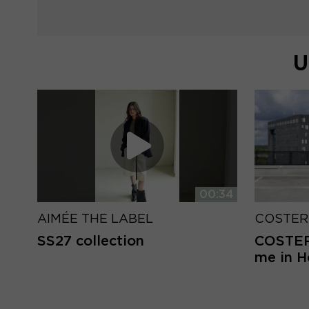
U
00:34
AIMÉE THE LABEL
COSTER
SS27 collection
COSTER 
me in 