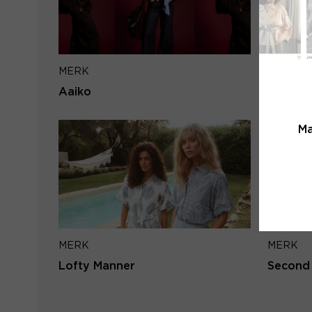
MERK
MERK
Aaiko
Mos Mo
Ma
MERK
MERK
Lofty Manner
Second