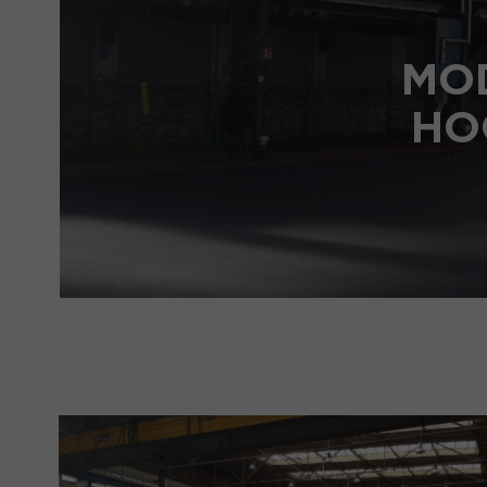
MO
HO