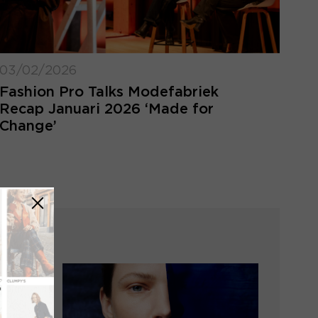
03/02/2026
Fashion Pro Talks Modefabriek
Recap Januari 2026 ‘Made for
Change’
LOGIN VERGETEN
ggegevens kwijt? Vul het e-mailadres in
at hoort bij jouw account en klik op
verstuur.