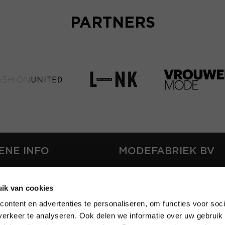
PARTNERS
ENE INFO
MODEFABRIEK BV
S
FIRMA C
T
ik van cookies
SHOWPROJECTS BV
ontent en advertenties te personaliseren, om functies voor soci
RS
erkeer te analyseren. Ook delen we informatie over uw gebruik 
SHIFT
EREN