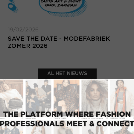
19/02/2026
SAVE THE DATE - MODEFABRIEK
ZOMER 2026
AL HET NIEUWS
UITGELICHTE SHOWROOMS
INLOGGEN
Inlo
E-mailadres
d