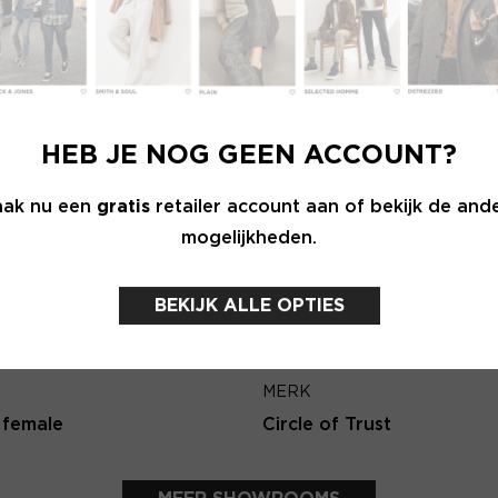
Wachtwoord
E-ma
MERK
INLOGGEN
sh
PENN&INK N.Y
HEB JE NOG GEEN ACCOUNT?
Login vergeten
Terug
ak nu een
gratis
retailer account aan of bekijk de and
mogelijkheden.
NOG GEEN ACCOUNT?
MAAK JE ACCOUNT NU AAN
BEKIJK ALLE OPTIES
MERK
 female
Circle of Trust