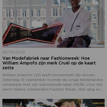
06/10/2020
Van Modefabriek naar Fashionweek: Hoe
William Ampofo zijn merk Cruèl op de kaart
zette
William Ampofo (21) leeft momenteel zijn droom.
Zaterdag 19 september toonde de jonge Nederlandse
ontwerper met zijn opkomende label CRUÈL voor het
eerst tijdens Amsterdam Fashion Week. Wat ging er...