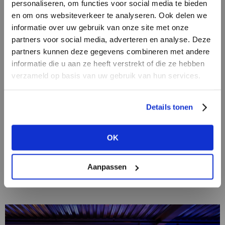
personaliseren, om functies voor social media te bieden
en om ons websiteverkeer te analyseren. Ook delen we
informatie over uw gebruik van onze site met onze
partners voor social media, adverteren en analyse. Deze
partners kunnen deze gegevens combineren met andere
HEB JE NOG GEEN
informatie die u aan ze heeft verstrekt of die ze hebben
ACCOUNT?
verzameld op basis van uw gebruik van hun services.
Maak nu een
gratis
retailer account
01/10/2020
Details tonen
aan of bekijk de andere mogelijkheden.
Kunstmuseum Den Haag pronkt met Mode in
Kleur
OK
BEKIJK ALLE OPTIES
Kleur biedt het menselijk brein een oppepper wist
modeconservator Madelief Hohé van Kunstmuseum
Den Haag. Toen afgelopen mei bekend werd dat de
Aanpassen
voor dit najaar geplande Dior-tentoonstelling een jaar
werd...