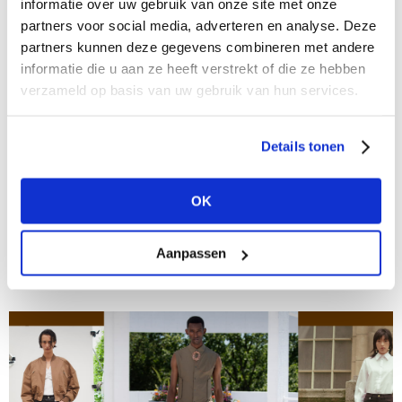
informatie over uw gebruik van onze site met onze
partners voor social media, adverteren en analyse. Deze
partners kunnen deze gegevens combineren met andere
informatie die u aan ze heeft verstrekt of die ze hebben
verzameld op basis van uw gebruik van hun services.
Details tonen
07/09/2021
Lichting 2021
OK
Team MF was bij Lichting 2021 in creative hub Capital
C, bij de presentaties en shows van de beste
Aanpassen
graduates van onze Nederlandse academies, het
neusje van de zalm. Roxane...