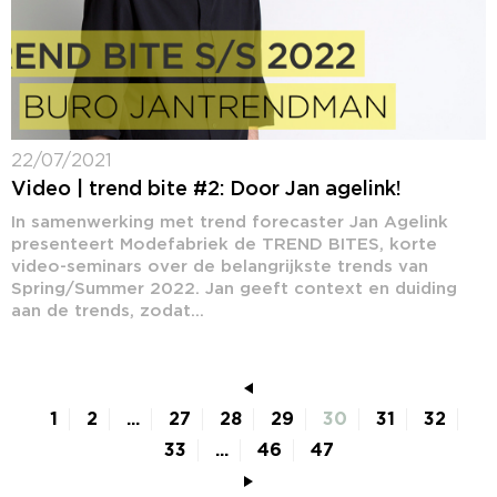
22/07/2021
Video | trend bite #2: Door Jan agelink!
In samenwerking met trend forecaster Jan Agelink
presenteert Modefabriek de TREND BITES, korte
video-seminars over de belangrijkste trends van
Spring/Summer 2022. Jan geeft context en duiding
aan de trends, zodat...
1
2
...
27
28
29
30
31
32
33
...
46
47