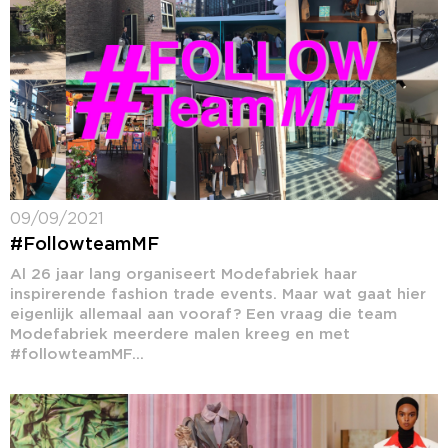
09/09/2021
#FollowteamMF
Al 26 jaar lang organiseert Modefabriek haar
inspirerende fashion trade events. Maar wat gaat hier
eigenlijk allemaal aan vooraf? Een vraag die team
Modefabriek meerdere malen kreeg en met
#followteamMF...