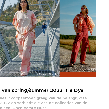
s van spring/summer 2022: Tie Dye
 het inkoopseizoen graag van de belangrijkste
2022 en verbindt die aan de collecties van de
lace. Onze eerste Must ...