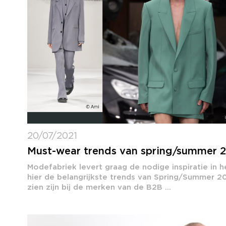
20/07/2021
Must-wear trends van spring/summer 2
Modefabriek levert graag de nodige inspiratie in h
hier de belangrijkste trends van Spring/Summer 2
zien zijn bij de merken van de B2B ...