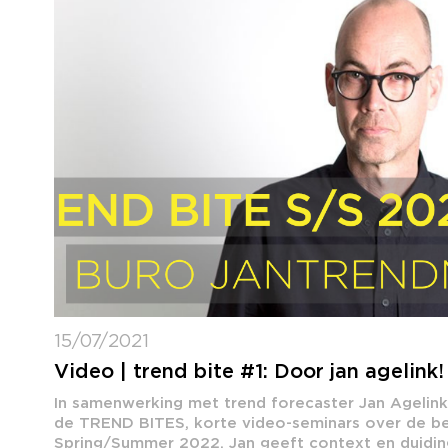
15/07/2021
Video | trend bite #1: Door jan agelink!
In samenwerking met trend forecaster Jan Agelin
de TREND BITES, korte video-seminars over de bel
Spring/Summer 2022. Jan geeft context en duiding