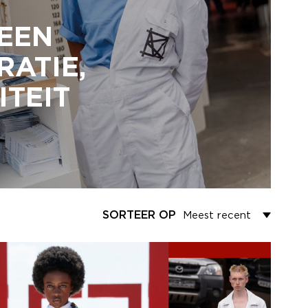
 EEN
RATIE,
ITEIT
SORTEER OP