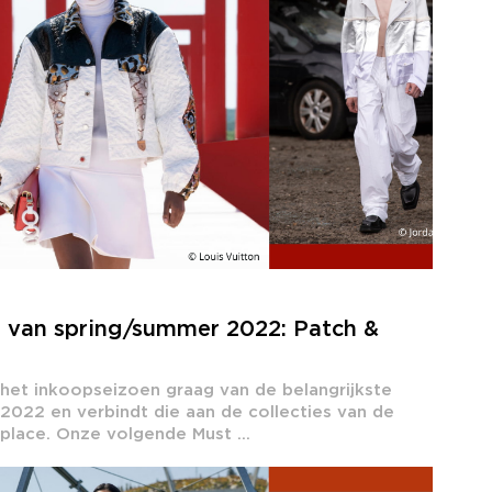
s van spring/summer 2022: Patch &
 het inkoopseizoen graag van de belangrijkste
2022 en verbindt die aan de collecties van de
lace. Onze volgende Must ...