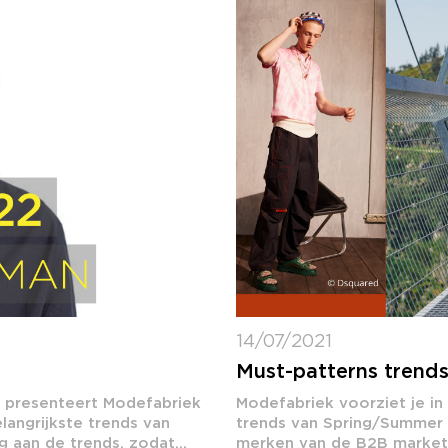
14/07/2021
Must-patterns trend
k presenteert Modefabriek
Modefabriek voorziet je in
angrijkste trends van
trends van Spring/Summer 
 aan de trends, zodat...
merken van de B2B marketp