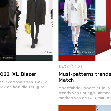
15/07/2021
022: XL Blazer
Must-patterns trend
Match
et inkoopseizoen. Bekijk
022 en hoe die terug te
Modefabriek voorziet je in
trends van Spring/Summer 
merken van de B2B marketp