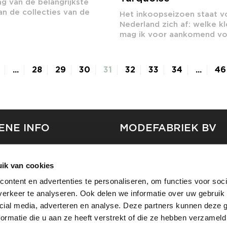
g van de belangrijkste
n de collecties van de
Het inkoopseizoen staat v
.
Nederland zich af: welke kl
mag ik voor aankomend voo
...
28
29
30
31
32
33
34
...
46
ENE INFO
MODEFABRIEK BV
S
FIRMA C
T
ik van cookies
SHOWPROJECTS BV
ontent en advertenties te personaliseren, om functies voor soci
RS
erkeer te analyseren. Ook delen we informatie over uw gebruik 
SHIFT
EREN
cial media, adverteren en analyse. Deze partners kunnen deze
ormatie die u aan ze heeft verstrekt of die ze hebben verzameld