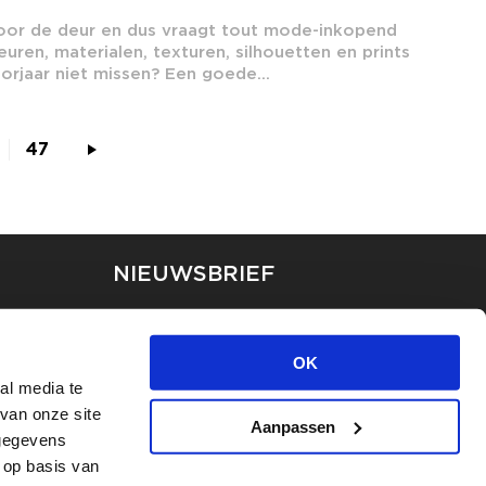
oor de deur en dus vraagt tout mode-inkopend
euren, materialen, texturen, silhouetten en prints
rjaar niet missen? Een goede...
47
NIEUWSBRIEF
Blijf op de hoogte van ons
laatste nieuws via de
OK
nieuwsbrief
al media te
van onze site
Aanpassen
INSCHRIJVEN
 gegevens
 op basis van