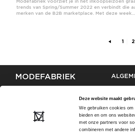
Modefabriek voorziet je in het inkoopseizoen graa
trends van Spring/Summer 2022 en verbindt die aa
merken van de B2B marketplace. Met deze week..
1
2
MODEFABRIEK
ALGEM
OVER ON
CONTAC
Deze website maakt gebru
FAQ
We gebruiken cookies om c
PARTNE
bieden en om ons websitev
ADVERT
met onze partners voor so
combineren met andere inf