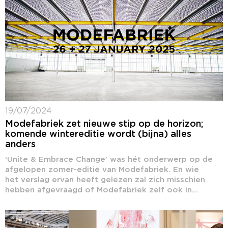
19/07/2024
Modefabriek zet nieuwe stip op de horizon;
komende wintereditie wordt (bijna) alles
anders
‘Unite & Embrace Change’ was hét onderwerp op de
afgelopen zomer-editie van Modefabriek. En wie
het verslag ervan heeft gelezen zal zich misschien
hebben afgevraagd of Modefabriek zelf ook in...