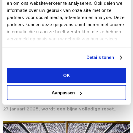
en om ons websiteverkeer te analyseren. Ook delen we
informatie over uw gebruik van onze site met onze
partners voor social media, adverteren en analyse. Deze
partners kunnen deze gegevens combineren met andere
informatie die u aan ze heeft verstrekt of die ze hebben
verzameld op basis van uw gebruik van hun services.
Details tonen
14/10/2024
OK
Dit wordt de nieuwe Modefabriek
Tijd voor een reset: nieuwe locatie, nieuwe stands,
Aanpassen
nieuwe energie Dit wordt de nieuwe Modefabriek
Aankomende wintereditie van Modefabriek, op 26 &
27 januari 2025, wordt een bijna volledige reset...