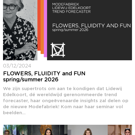
03/12/2024
FLOWERS, FLUIDITY and FUN
spring/summer 2026
We zijn supertrots om aan te kondigen dat Lidewij
Edelkoort, dé wereldwijd gerenommeerde trend
forecaster, haar ongeëvenaarde insights zal delen op
de nieuwe Modefabriek! Kom naar haar seminar vol
beelden...