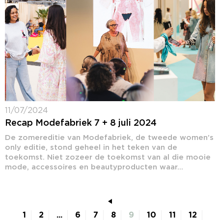
11/07/2024
Recap Modefabriek 7 + 8 juli 2024
De zomereditie van Modefabriek, de tweede women’s
only editie, stond geheel in het teken van de
toekomst. Niet zozeer de toekomst van al die mooie
mode, accessoires en beautyproducten waar...
1
2
...
6
7
8
9
10
11
12