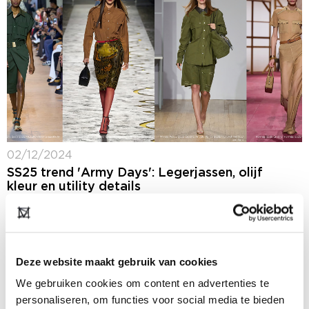
02/12/2024
SS25 trend 'Army Days': Legerjassen, olijf
kleur en utility details
Verschillende ontwerpers toonden variaties op
militaire en utilitaire stijlen tijdens het SS25 runway
seizoen. Terwijl sommige ontwerpers, zoals Elie Saab,
traditioneel ogende versies van legerlooks
Deze website maakt gebruik van cookies
presenteerden, combineerden anderen, zoals
Versace,...
We gebruiken cookies om content en advertenties te
personaliseren, om functies voor social media te bieden