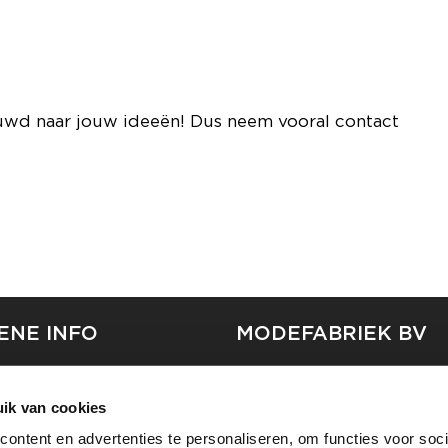
uwd naar jouw ideeën! Dus neem vooral contact
ENE INFO
MODEFABRIEK BV
S
FIRMA C
T
ik van cookies
SHOWPROJECTS BV
ontent en advertenties te personaliseren, om functies voor soci