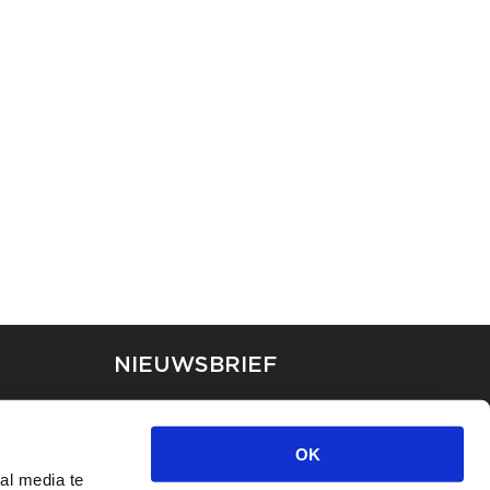
NIEUWSBRIEF
Blijf op de hoogte van ons
laatste nieuws via de
OK
nieuwsbrief
al media te