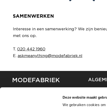
SAMENWERKEN
Interesse in een samenwerking? We zijn benie
met ons op.
T.
020 442 1960
E.
askmeanything@modefabriek.nl
MODEFABRIEK
ALGEM
OVER ON
CONTAC
Deze website maakt gebru
FAQ
We gebruiken cookies om c