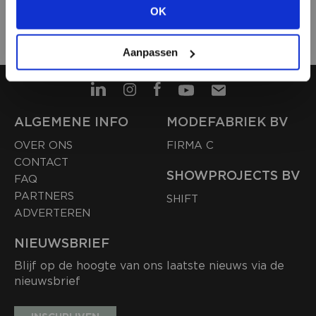
OK
T.
020 442 1960
BEKIJK ALLE OPTIES
E.
sales@modefabriek.nl
Aanpassen
ALGEMENE INFO
MODEFABRIEK BV
OVER ONS
FIRMA C
CONTACT
SHOWPROJECTS BV
FAQ
PARTNERS
SHIFT
ADVERTEREN
NIEUWSBRIEF
Blijf op de hoogte van ons laatste nieuws via de
nieuwsbrief