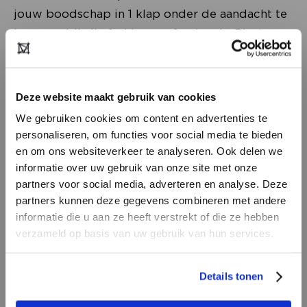
jouw boodschap in 1 klap onder de aandacht te
brengen bij alle fashion professionals. Plaats
bijvoorbeeld een banner op het platform - om
een productlancering of campagne te
ondersteunen - om meer bezoekers naar je
Deze website maakt gebruik van cookies
profielpagina op het platform (of eigen site) te
We gebruiken cookies om content en advertenties te
trekken. Andere mogelijkheden zijn het plaatsen
personaliseren, om functies voor social media te bieden
van een advertorial op de nieuwspagina en een
en om ons websiteverkeer te analyseren. Ook delen we
banner of advertorial in onze nieuwsbrief met
informatie over uw gebruik van onze site met onze
partners voor social media, adverteren en analyse. Deze
meer dan 20.000 abonnees.
partners kunnen deze gegevens combineren met andere
HEB JE NOG GEEN
informatie die u aan ze heeft verstrekt of die ze hebben
Voor meer informatie over de mogelijkheden en
ACCOUNT?
verzameld op basis van uw gebruik van hun services.
tarieven kun je contact opnemen met ons
salesteam.
Maak nu een
gratis
retailer account
Details tonen
aan of bekijk de andere mogelijkheden.
MODEFABRIEK BV