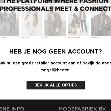
BRAND LIST +
EK
PLATTEGROND
Y 2027
STERDAM
HEB JE NOG GEEN ACCOUNT?
ak nu een
gratis
retailer account aan of bekijk de and
mogelijkheden.
BEKIJK ALLE OPTIES
RESPONSIBLE RO
ENE INFO
MODEFABRIEK BV