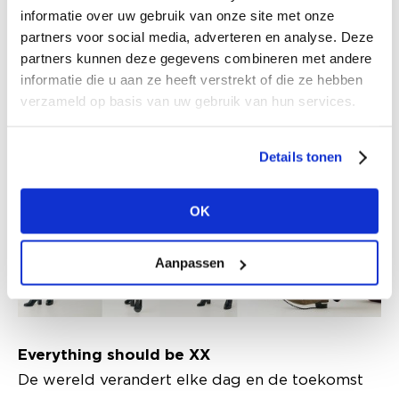
"De Straten van Amsterdam" en "Het
informatie over uw gebruik van onze site met onze
partners voor social media, adverteren en analyse. Deze
Rijksmuseum". Vier typisch Amsterdamse
partners kunnen deze gegevens combineren met andere
locaties die de inspiratie vormden voor de
informatie die u aan ze heeft verstrekt of die ze hebben
nieuwe collectie en er als een rode draad
verzameld op basis van uw gebruik van hun services.
doorheen lopen.
Details tonen
OK
Aanpassen
Everything should be XX
De wereld verandert elke dag en de toekomst