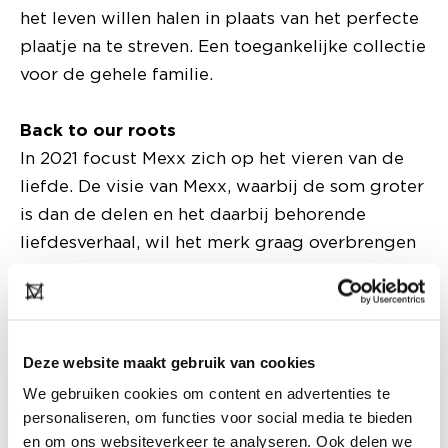
het leven willen halen in plaats van het perfecte
plaatje na te streven. Een toegankelijke collectie
voor de gehele familie.
Back to our roots
In 2021 focust Mexx zich op het vieren van de
liefde. De visie van Mexx, waarbij de som groter
is dan de delen en het daarbij behorende
liefdesverhaal, wil het merk graag overbrengen
met de nieuw Autumn Winter 2021 collectie.
Deze collectie is geïnspireerd op de stad waar
het verhaal van Mexx ooit begon in 1986. De
stad waar oprichter Rattan Chadha verliefd op
Deze website maakt gebruik van cookies
werd; Amsterdam. In de nieuwe collectie vind je
We gebruiken cookies om content en advertenties te
vier thema's die allemaal naar deze stad
personaliseren, om functies voor social media te bieden
verwijzen: "Stadspark Vondelpark", "De Hoxton",
en om ons websiteverkeer te analyseren. Ook delen we