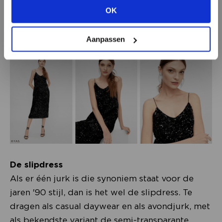
laten zien dat de praktische jas een klassieke en
OK
BEKIJK ALLE OPTIES
tegelijk gewaagde twist geeft aan je nineties
approved herfstgarderobe.
Aanpassen
De slipdress
Als er één jurk is die synoniem staat voor de
jaren '90 stijl, dan is het wel de slipdress. Te
dragen als casual daywear en als avondjurk, met
als bekendste variant de semi-transparante