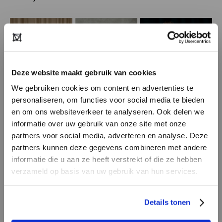
Deze website maakt gebruik van cookies
We gebruiken cookies om content en advertenties te
personaliseren, om functies voor social media te bieden
en om ons websiteverkeer te analyseren. Ook delen we
informatie over uw gebruik van onze site met onze
De leren trenchcoat
partners voor social media, adverteren en analyse. Deze
De futuristische film The Matrix inspireerde de
partners kunnen deze gegevens combineren met andere
mode in de jaren '90 en nu opnieuw in 2020 in
HEB JE NOG GEEN
informatie die u aan ze heeft verstrekt of die ze hebben
ACCOUNT?
de vorm van de lange leren trenchcoat. Het item
verzameld op basis van uw gebruik van hun services.
werd gespot bij menig supermodel en
Maak nu een
gratis
retailer account
streetstyle-ster en zit in de collecties van o.a.
Details tonen
aan of bekijk de andere mogelijkheden.
Selected Femme
en
Noisy May
. Deze labels