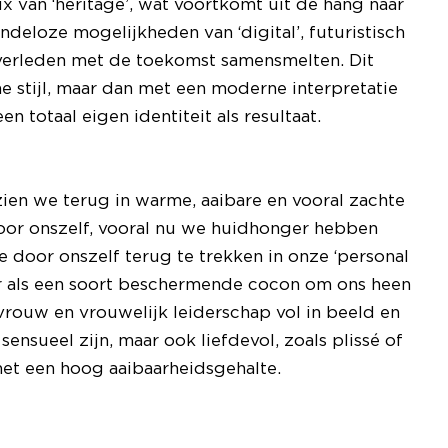
mix van ‘heritage’, wat voortkomt uit de hang naar
ndeloze mogelijkheden van ‘digital’, futuristisch
et verleden met de toekomst samensmelten. Dit
che stijl, maar dan met een moderne interpretatie
n totaal eigen identiteit als resultaat.
zien we terug in warme, aaibare en vooral zachte
 voor onszelf, vooral nu we huidhonger hebben
door onszelf terug te trekken in onze ‘personal
r als een soort beschermende cocon om ons heen
vrouw en vrouwelijk leiderschap vol in beeld en
sensueel zijn, maar ook liefdevol, zoals plissé of
met een hoog aaibaarheidsgehalte.