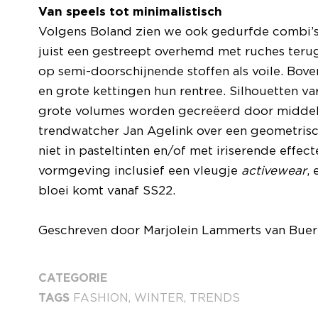
Van speels tot minimalistisch
Volgens Boland zien we ook gedurfde combi’s v
juist een gestreept overhemd met ruches terug.
op semi-doorschijnende stoffen als voile. Bove
en grote kettingen hun rentree. Silhouetten var
grote volumes worden gecreëerd door midde
trendwatcher Jan Agelink over een geometrisc
niet in pasteltinten en/of met iriserende effec
vormgeving inclusief een vleugje
activewear
,
bloei komt vanaf SS22.
Geschreven door Marjolein Lammerts van Buer
CATEGORIE
TAGS
FASHION
,
WINTER
,
TRENDS