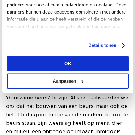
RethinkRebels X Modefabriek
partners voor social media, adverteren en analyse. Deze
partners kunnen deze gegevens combineren met andere
Samen met RethinkRebels werken wij aan het
informatie die u aan ze heeft verstrekt of die ze hebben
samenstellen van de juiste combinatie aan
verzameld op basis van uw gebruik van hun services.
duurzame designers en brands op ons
nieuwe platform: The Sustainable Stop. Hier
Details tonen
laten mooie merken, een kritische blik op de
mode-industrie en nieuwe
OK
productiemogelijkheden je zien dat bewuster
kopen en inkopen makkelijker en leuker is dan
ooit. Toen we 25 jaar geleden begonnen met
Aanpassen
Modefabriek, was het niet onze intentie om een
‘duurzame beurs’ te zijn. Al snel realiseerden we
ons dat het bouwen van een beurs, maar ook de
hele kledingproductie van de merken die op de
beurs staan, zijn weerslag heeft op mens, dier
en milieu: een onbedoelde impact. Inmiddels