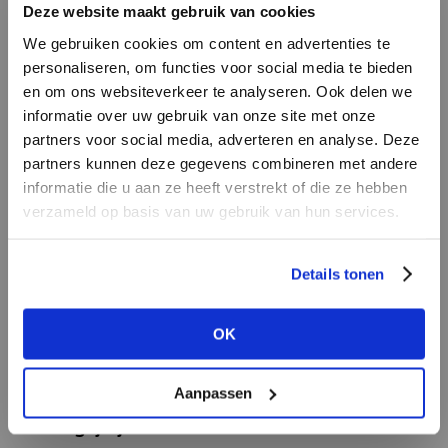
Deze website maakt gebruik van cookies
We gebruiken cookies om content en advertenties te
personaliseren, om functies voor social media te bieden
Beste vondst op een modebeurs ooit?
en om ons websiteverkeer te analyseren. Ook delen we
informatie over uw gebruik van onze site met onze
“Freequent, dat ontdekten we op Modefabriek.
partners voor social media, adverteren en analyse. Deze
De collectie is heel modieus en Scandinavisch
partners kunnen deze gegevens combineren met andere
en het prijsniveau is supercommercieel. Qua
HEB JE NOG GEEN
informatie die u aan ze heeft verstrekt of die ze hebben
verkoop echt een topmerk onze winkel. In
ACCOUNT?
verzameld op basis van uw gebruik van hun services.
Berlijn vond ik de stands van Drykorn altijd
Maak nu een
gratis
retailer account
prachtig. Toen paste het niet in onze winkel.
Details tonen
aan of bekijk de andere mogelijkheden.
Nadat we vorig jaar verbouwd hadden, konden
we het gaan verkopen. Daar was ik heel blij
OK
BEKIJK ALLE OPTIES
mee.”
Aanpassen
Wat staat er dit seizoen op je persoonlijke
verlanglijstje?