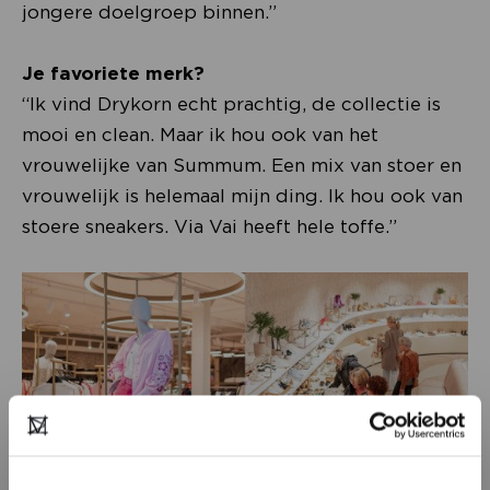
jongere doelgroep binnen.”
Je favoriete merk?
“Ik vind Drykorn echt prachtig, de collectie is
mooi en clean. Maar ik hou ook van het
vrouwelijke van Summum. Een mix van stoer en
vrouwelijk is helemaal mijn ding. Ik hou ook van
stoere sneakers. Via Vai heeft hele toffe.”