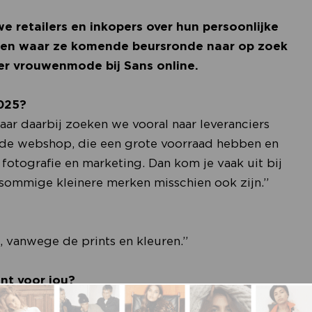
e retailers en inkopers over hun persoonlijke
n en waar ze komende beursronde naar op zoek
ter vrouwenmode bij Sans online.
2025?
ar daarbij zoeken we vooral naar leveranciers
e webshop, die een grote voorraad hebben en
fotografie en marketing. Dan kom je vaak uit bij
 sommige kleinere merken misschien ook zijn.”
, vanwege de prints en kleuren.”
nt voor jou?
euk om iedereen weer te zien en te spreken. Niet