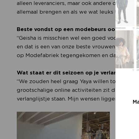
alleen leveranciers, maar ook andere ondernem
allemaal brengen en als we wat leuks tegenko
Beste vondst op een modebeurs ooit?
“Geisha is misschien wel een goed voorbeeld. D
en dat is een van onze beste vrouwenmerken i
op Modefabriek tegengekomen en daar werke
Wat staat er dit seizoen op je verlanglijstje?
“We zouden heel graag Yaya willen toevoegen
grootschalige online activiteiten zit dat er hela
verlanglijstje staan. Mijn wensen liggen meer b
Ma