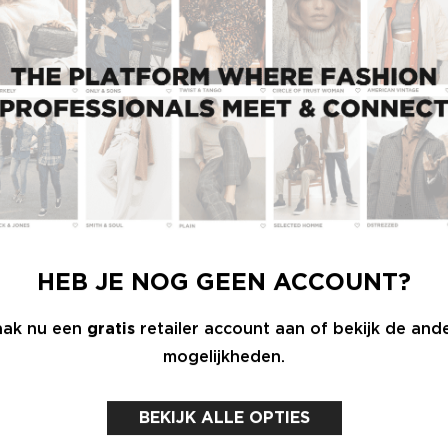
ers. En natuurlijk bekijken we wat de merken
men gaan we er achteraan.”
rie jaar terug zijn we na Modefabriek ingestapt
n de verkoop op dit moment. Ook Esqualo zijn we
n we heel goed mee samen.”
 aan ons aanbod. Maar vanwege onze
HEB JE NOG GEEN ACCOUNT?
as niet in. Persoonlijk heb ik niks op mijn
ij reizen dan bij een bepaalde tas of schoenen.”
ak nu een
gratis
retailer account aan of bekijk de and
mogelijkheden.
BEKIJK ALLE OPTIES