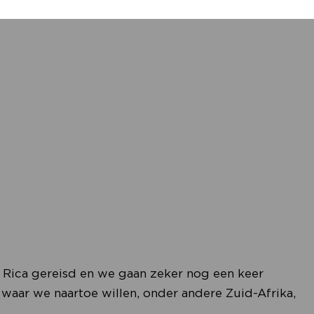
Rica gereisd en we gaan zeker nog een keer
 waar we naartoe willen, onder andere Zuid-Afrika,