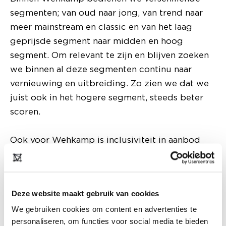
segmenten; van oud naar jong, van trend naar
meer mainstream en classic en van het laag
geprijsde segment naar midden en hoog
segment. Om relevant te zijn en blijven zoeken
we binnen al deze segmenten continu naar
vernieuwing en uitbreiding. Zo zien we dat we
juist ook in het hogere segment, steeds beter
scoren.
Ook voor Wehkamp is inclusiviteit in aanbod
belangrijk. Daarom ben ik dit keer op zoek naar
uitbreiding in de maatrange. We zien daarom
veel kansen voor merken die ook Curve lijnen
Deze website maakt gebruik van cookies
gaan brengen en willen uitdragen dat elke
We gebruiken cookies om content en advertenties te
vrouw er mooi uit kan zien, ongeacht haar
personaliseren, om functies voor social media te bieden
maat!”