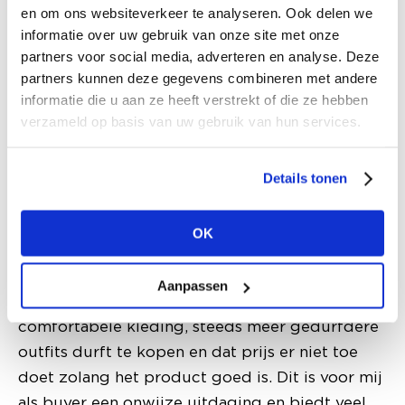
en om ons websiteverkeer te analyseren. Ook delen we
informatie over uw gebruik van onze site met onze
Joyce
partners voor social media, adverteren en analyse. Deze
Joyce is buyer voor Ladies Fashion binnen
partners kunnen deze gegevens combineren met andere
Wehkamp en medeverantwoordelijk voor de
informatie die u aan ze heeft verstrekt of die ze hebben
verzameld op basis van uw gebruik van hun services.
stijlclusters Fashion Lover en Classic. Wehkamp
werkt met verschillende clusters om de klant
optimaal te kunnen bedienen. “Onze visie is om
Details tonen
inspirerend, gecureerd en relevant te zijn. Hier
kunnen we met ons Fashion Lover cluster goed
OK
op inspelen door te zorgen dat we de nieuwste
trends voor de Nederlandse vrouw aanbieden.
Aanpassen
We merken dat onze klant, na 1,5 jaar in
comfortabele kleding, steeds meer gedurfdere
outfits durft te kopen en dat prijs er niet toe
doet zolang het product goed is. Dit is voor mij
als buyer een onwijze uitdaging en biedt veel