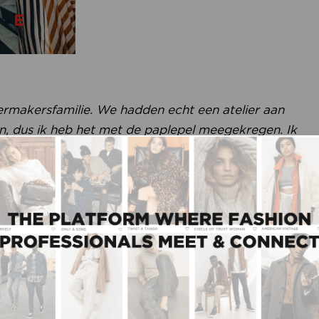
eermakersfamilie. We hadden echt een atelier aan
 dus ik heb het met de paplepel meegekregen. Ik
ik naar collecties ga kijken dan kijk ik ook altijd
ing gemaakt is, en ik voel, hoe de schouders gezet
at alle collecties daar altijd aan beantwoorden, maar
t te verantwoorden is met het maakverhaal, en dat
 een seizoen. Ik heb ook TMO DETEX gedaan in
sanalyses, productanalyses, hoe dingen in elkaar
ouren, dan kan ik gelijk zien waarom iets fout gaat.
”
 markt die steeds meer wordt genormeerd door