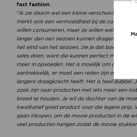
fast fashion.
“
Ik zie daarin wel een kleine verschuiving. Je h
merkt ook een vermoeidheid bij de consument o
willen consumeren, maar ze willen wel een prijs 
Ma
langer dan een seizoen kunnen dragen en op me
het eind van het seizoen, zie je dat boetieks de 
sales doen, want die kunnen perfect mee naar v
meer in opvoeden. Het is moeilijk om dat evenwi
aantrekkelijk, er moet een reden zijn om iets te
langere draagkracht heeft. Het is heel dubbel. 
zoek zijn naar producten met iets meer een insta
breed te houden. Je wil de dochter van de mo
kwalitatief goed product voor die lagere prijs.
gaan inkopen, om de mooie producten in de win
veel producten hangen zodat de mooie stukken 