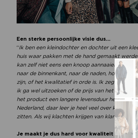
Een sterke persoonlijke visie dus…
“
Ik ben een kleindochter en dochter uit een kl
huis waar pakken met de hand gemaakt werden,
kan zelf niet eens een knoop aannaaien, maar als 
naar de binnenkant, naar de naden, hoe de voer
zijn, of het kwalitatief in orde is. Ik zeg niet d
ik ga wel uitzoeken of de prijs van het produc
het product een langere levensduur heeft dan
Nederland, daar leer je heel veel over kwaliteit
zitten. Als wij klachten krijgen van klanten, ret
Je maakt je dus hard voor kwaliteit in een