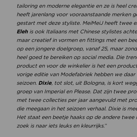
tailoring en moderne elegantie en ze is heel cre
heeft jarenlang voor vooraanstaande merken ge
gestart met deze styliste. MeiMeiJ heeft twee ex
Eleh
is ook Italiaans met Chinese stylistes acht
maar creatief in vormen en fittings met een bee
op een jongere doelgroep, vanaf 25, maar zon
heel goed te bereiken op social media. Die tre
product en voor de winkelier is het een produc
vorige editie van Modefabriek hebben we daar 
seizoen.
Dixie
, tot slot, uit Bologna, is kort 
groep van Imperial en Please. Dat zijn twee pro
met twee collecties per jaar aangevuld met pro
die meegaan in het seizoen verhaal. Dixie is me
Het staat een beetje haaks op de andere twee 
zoek is naar iets leuks en kleurrijks.
”