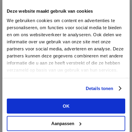
vertrouwen geven. Alles is op elkaar afgestemd
en er zit liefde in ieder product en in alles wat
Deze website maakt gebruik van cookies
we doen. Dat horen we ook vaak terug van
We gebruiken cookies om content en advertenties te
klanten en dat is de kracht van by-bar.”
personaliseren, om functies voor social media te bieden
en om ons websiteverkeer te analyseren. Ook delen we
informatie over uw gebruik van onze site met onze
Wat voor vooruitgang hebben jullie het
partners voor social media, adverteren en analyse. Deze
afgelopen jaar geboekt op het gebied van
partners kunnen deze gegevens combineren met andere
duurzaamheid?
HEB JE NOG GEEN
informatie die u aan ze heeft verstrekt of die ze hebben
“We zitten in het proces om B Corp
ACCOUNT?
verzameld op basis van uw gebruik van hun services.
gecertificeerd te worden. Dat traject duurt een
Maak nu een
gratis
retailer account
aantal maanden. Dat was een van onze doelen en
Details tonen
aan of bekijk de andere mogelijkheden.
hebben we meegenomen in de
professionaliseringsslag van het afgelopen jaar.
OK
BEKIJK ALLE OPTIES
Duurzaamheid is altijd al een belangrijk thema
voor ons geweest. We streven ernaar onze
Aanpassen
impact te minimaliseren. We werken met steeds