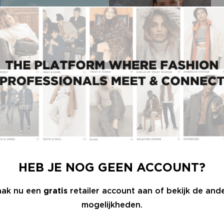
ed van duurzaamheid?
HEB JE NOG GEEN ACCOUNT?
 om op zoek te gaan naar mooie kwaliteiten. We
erschilt per merk binnen ons bedrijf hoe groot
ak nu een
gratis
retailer account aan of bekijk de and
 het algemeen stijgt het percentage duurzame
mogelijkheden.
oen tot gerecycled polyester, we werken met alle