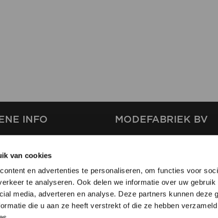
ENE INFO
MODEFABRIEK BV
S
FIRMA C
T
ik van cookies
SHOWPROJECTS BV
ontent en advertenties te personaliseren, om functies voor soci
RS
erkeer te analyseren. Ook delen we informatie over uw gebruik 
SHIFT
EREN
cial media, adverteren en analyse. Deze partners kunnen deze
ormatie die u aan ze heeft verstrekt of die ze hebben verzameld
es.