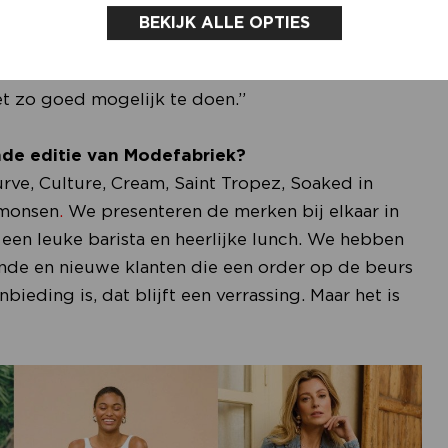
udt een speciale duurzame afdeling met twintig
BEKIJK ALLE OPTIES
n maatschappelijk verantwoord ondernemen. We
we voelen het als onze plicht als tweede grootste
 zo goed mogelijk te doen.”
de editie van Modefabriek?
ve, Culture, Cream, Saint Tropez, Soaked in
imonsen
.
We presenteren de merken bij elkaar in
en leuke barista en heerlijke lunch. We hebben
ande en nieuwe klanten die een order op de beurs
bieding is, dat blijft een verrassing. Maar het is