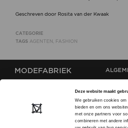
Geschreven door Rosita van der Kwaak
CATEGORIE
TAGS
AGENTEN
,
FASHION
MODEFABRIEK
ALGEM
OVER ON
CONTAC
Deze website maakt gebru
FAQ
We gebruiken cookies om c
PARTNE
bieden en om ons websitev
ADVERT
met onze partners voor so
combineren met andere inf
uw gebruik van hun servic