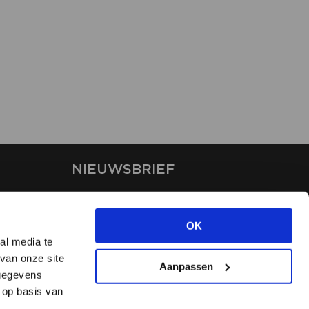
NIEUWSBRIEF
Blijf op de hoogte van ons
laatste nieuws via de
OK
nieuwsbrief
al media te
van onze site
Aanpassen
INSCHRIJVEN
 gegevens
 op basis van