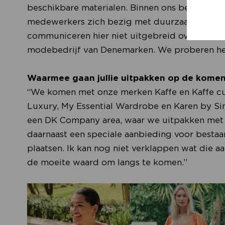
beschikbare materialen. Binnen ons bedrijf ho
medewerkers zich bezig met duurzaamheid e
communiceren hier niet uitgebreid over, maar 
modebedrijf van Denemarken. We proberen het
Waarmee gaan jullie uitpakken op de komen
“We komen met onze merken Kaffe en Kaffe cur
Luxury, My Essential Wardrobe en Karen by S
een DK Company area, waar we uitpakken met e
daarnaast een speciale aanbieding voor besta
plaatsen. Ik kan nog niet verklappen wat die aan
de moeite waard om langs te komen.”