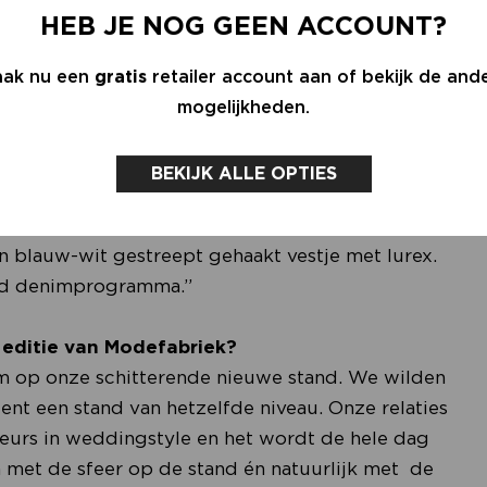
HEB JE NOG GEEN ACCOUNT?
’s voor de festive collectie: aquagroen en
ak nu een
gratis
retailer account aan of bekijk de and
r dan subtieler en in combinatie met natuurlijke
mogelijkheden.
inhaalslag ten opzichte van goud. Ook bij ons zie
s jacquard en bouclé. In de reguliere collectie
BEKIJK ALLE OPTIES
ie basis mee te creëren, waar alle andere
rden. En we zien nog steeds veel strepen. Maar
n blauw-wit gestreept gehaakt vestje met lurex.
ed denimprogramma.”
editie van Modefabriek?
dium op onze schitterende nieuwe stand. We wilden
ent een stand van hetzelfde niveau. Onze relaties
beurs in weddingstyle en het wordt de hele dag
 met de sfeer op de stand én natuurlijk met de