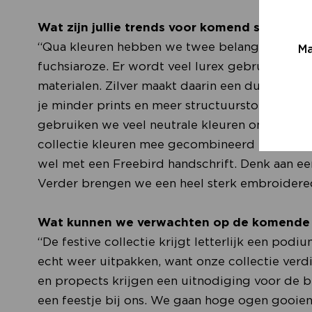
Wat zijn jullie trends voor komend seizoen?
“Qua kleuren hebben we twee belangrijke thema
Ma
fuchsiaroze. Er wordt veel lurex gebruikt, maa
materialen. Zilver maakt daarin een duidelijke 
je minder prints en meer structuurstoffen, zoal
gebruiken we veel neutrale kleuren om een moo
collectie kleuren mee gecombineerd kunnen wo
wel met een Freebird handschrift. Denk aan ee
Verder brengen we een heel sterk embroider
Wat kunnen we verwachten op de komende 
“De festive collectie krijgt letterlijk een po
echt weer uitpakken, want onze collectie verdi
en propects krijgen een uitnodiging voor de 
een feestje bij ons. We gaan hoge ogen gooien