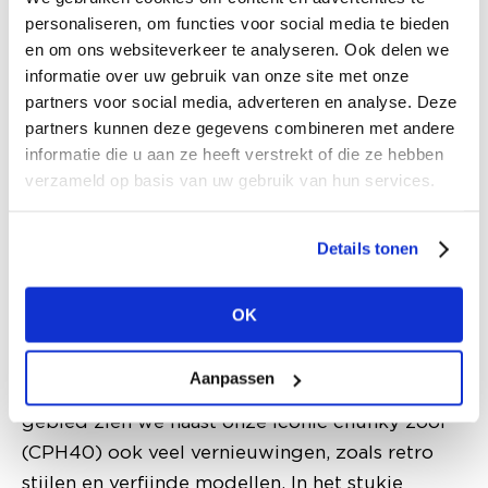
personaliseren, om functies voor social media te bieden
Copenhagen Studios: minimalistisch
en om ons websiteverkeer te analyseren. Ook delen we
Het schoenenmerk Copenhagen Studios wordt
informatie over uw gebruik van onze site met onze
al 5 jaar door R&B Concept verkocht in
partners voor social media, adverteren en analyse. Deze
Nederland. “Dat sloeg meteen aan en het wordt
partners kunnen deze gegevens combineren met andere
inmiddels bij 70 procent van onze Drykorn
informatie die u aan ze heeft verstrekt of die ze hebben
klanten verkocht. Naast de luxere
verzameld op basis van uw gebruik van hun services.
schoenenwinkels richten we ons vooral op de
betere boetieks om daar duidelijk ons verhaal te
Details tonen
kunnen vertellen. Daarbij zijn de termen
minimalistisch, clean, Scandinavisch, mode en
OK
goede pasvormen key.” Het aanbod bestaat uit
verschillende stijlen van sneakers en boots tot
Aanpassen
vrouwelijke slingbacks en mules. “Op sneaker
gebied zien we naast onze iconic chunky zool
(CPH40) ook veel vernieuwingen, zoals retro
stijlen en verfijnde modellen. In het stukje