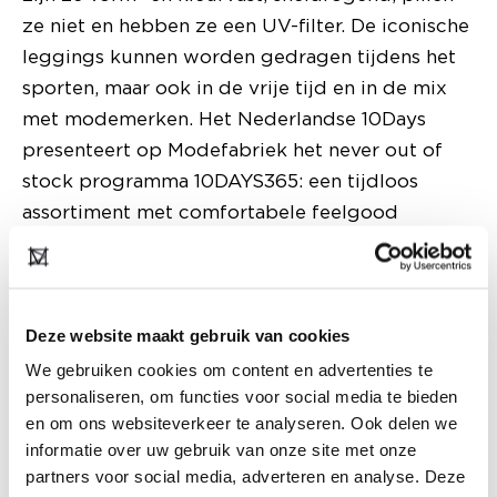
ze niet en hebben ze een UV-filter. De iconische
leggings kunnen worden gedragen tijdens het
sporten, maar ook in de vrije tijd en in de mix
met modemerken. Het Nederlandse 10Days
presenteert op Modefabriek het never out of
stock programma 10DAYS365: een tijdloos
assortiment met comfortabele feelgood
essentials die het hele jaar door worden
verkocht en niet aan een seizoen vastzitten.
Franse chic
Deze website maakt gebruik van cookies
De slogan van het Franse merk Caroll is ‘van
We gebruiken cookies om content en advertenties te
personaliseren, om functies voor social media te bieden
vrouwen voor vrouwen’. Verwacht een collectie
en om ons websiteverkeer te analyseren. Ook delen we
vol vrouwelijke elegantie en een tikje Franse
informatie over uw gebruik van onze site met onze
chic. Het merk staat voor kwaliteit, zorgvuldig
partners voor social media, adverteren en analyse. Deze
gekozen stoffen, goede pasvormen en aandacht