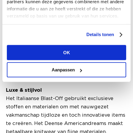
partners kunnen deze gegevens combineren met andere
voor detail. De look is modern, maar ook
informatie die u aan ze heeft verstrekt of die ze hebben
tijdloos met een focus op stukken als knitwear,
verzameld op basis van uw gebruik van hun services.
suits, jassen en broeken. Een ander pareltje uit
Frankrijk is het vrouwenmodemerk Laure+Max,
Details tonen
dat comfortabele en betaalbare kleding maakt
die geschikt is voor alle kleedmomenten op een
OK
dag: van werk tot etentje. Je vindt er zowel een
kort bloemenjurkje als hoge taillebroek, maar
Aanpassen
ook een stoere overall of oversized parka.
Luxe & stijlvol
Het Italiaanse Blast-Off gebruikt exclusieve
stoffen en materialen om met nauwgezet
vakmanschap tijdloze en toch innovatieve items
te creëren. Het Deense Americandreams maakt
betaalbare knitwear van fijne materialen,