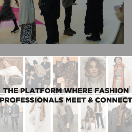
r een bombastisch kleurenspel van linten van
 lege kleurkaart en de hulp van Modefabriek-hosts
leidraad voor het samenstellen van de nieuwe
e Trendforum waar de 8 grootste modetrends en -
an maximalisme en hyper-realistische kleuren tot
len van) het contact met de natuur; er was voor