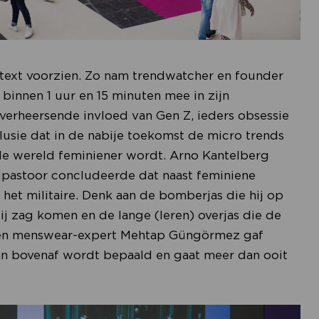
ntext voorzien. Zo nam trendwatcher en founder
binnen 1 uur en 15 minuten mee in zijn
erheersende invloed van Gen Z, ieders obsessie
lusie dat in de nabije toekomst de micro trends
le wereld feminiener wordt. Arno Kantelberg
ijlpastoor concludeerde dat naast feminiene
t militaire. Denk aan de bomberjas die hij op
ij zag komen en de lange (leren) overjas die de
er en menswear-expert Mehtap Güngörmez gaf
an bovenaf wordt bepaald en gaat meer dan ooit