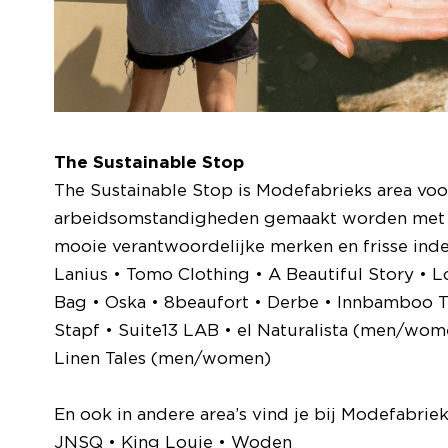
The Sustainable Stop
The Sustainable Stop is Modefabrieks area voo
arbeidsomstandigheden gemaakt worden met duu
mooie verantwoordelijke merken en frisse ind
Lanius • Tomo Clothing • A Beautiful Story • 
Bag • Oska • 8beaufort • Derbe • Innbamboo T
Stapf • Suite13 LAB • el Naturalista (men/wo
Linen Tales (men/women)
En ook in andere area’s vind je bij Modefabri
JNSQ • King Louie • Woden