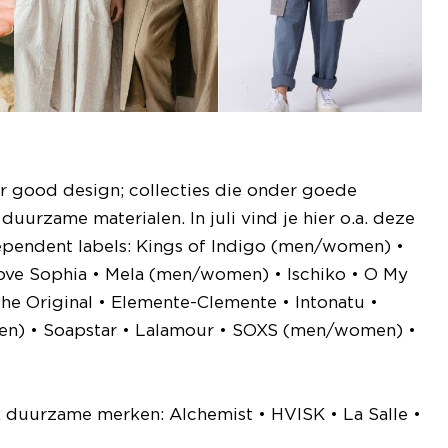
r good design; collecties die onder goede
rzame materialen. In juli vind je hier o.a. deze
ependent labels: Kings of Indigo (men/women) •
Love Sophia • Mela (men/women) • Ischiko • O My
he Original • Elemente-Clemente • Intonatu •
men) • Soapstar • Lalamour • SOXS (men/women) •
ek duurzame merken: Alchemist • HVISK • La Salle •