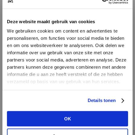
en uitgesproken. Maar ook symboliseert de
kleur gezondheid en vitaliteit, en laten we dit
nu meer nodig hebben dan ooit!
Deze website maakt gebruik van cookies
We gebruiken cookies om content en advertenties te
Caroline Krouwels: "Deze kleur is
personaliseren, om functies voor social media te bieden
al jaren één van mijn favorieten."
en om ons websiteverkeer te analyseren. Ook delen we
informatie over uw gebruik van onze site met onze
partners voor social media, adverteren en analyse. Deze
partners kunnen deze gegevens combineren met andere
HEB JE NOG GEEN
informatie die u aan ze heeft verstrekt of die ze hebben
ACCOUNT?
verzameld op basis van uw gebruik van hun services.
Maak nu een
gratis
retailer account
Details tonen
aan of bekijk de andere mogelijkheden.
LaSalle
|
LN Knits
|
Alessia Santi
OK
BEKIJK ALLE OPTIES