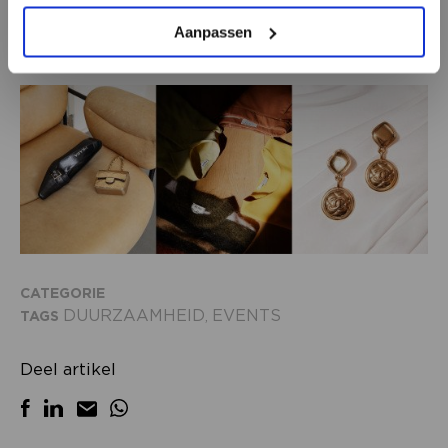
programma. Ontdek de benefits van pre-loved,
Aanpassen
ook voor retailers!
CATEGORIE
DUURZAAMHEID
EVENTS
TAGS
,
Deel artikel