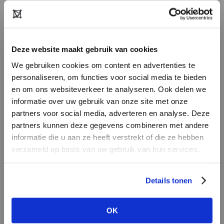
Active, Marc O'Polo, MELA, Mos Mosh, MSCH
Copenhagen, O My Bag,
Open Never
Empty,
Oska, Pilgrim, Savara Intimates, Studio
Wunderbar, Sunies, Vinoos en Zilch.
Deze website maakt gebruik van cookies
We gebruiken cookies om content en advertenties te
The Next Closet pop-up op
personaliseren, om functies voor social media te bieden
Modefabriek
en om ons websiteverkeer te analyseren. Ook delen we
informatie over uw gebruik van onze site met onze
partners voor social media, adverteren en analyse. Deze
The Next Closet komt met een interactieve pre-
partners kunnen deze gegevens combineren met andere
loved designer pop-up op Modefabriek. Hier
HEB JE NOG GEEN
informatie die u aan ze heeft verstrekt of die ze hebben
koop je de beste tweedehands kledingstukken
ACCOUNT?
verzameld op basis van uw gebruik van hun services.
van midpriced brands en high-end ontwerpers,
Maak nu een
gratis
retailer account
vintage schatten en collector's items! The Next
Details tonen
aan of bekijk de andere mogelijkheden.
Closet wil mensen en bedrijven inspireren om te
hergebruiken wat al is geproduceerd. Hun
OK
BEKIJK ALLE OPTIES
nieuwste concept biedt een full-service resale