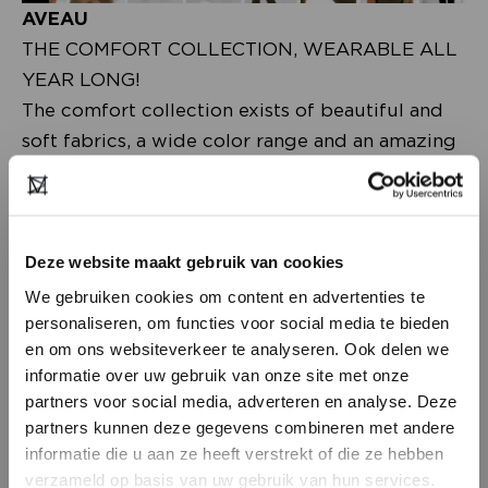
AVEAU
THE COMFORT COLLECTION, WEARABLE ALL
YEAR LONG!
The comfort collection exists of beautiful and
soft fabrics, a wide color range and an amazing
shape designed for each body. The comfort
collection really emphasizes the female work
environment. This collection consists of work-
related designs and business couture what
Deze website maakt gebruik van cookies
includes blazers, pants and basic tops. Taking
We gebruiken cookies om content en advertenties te
the designs to the next level by creating...
Lees
personaliseren, om functies voor social media te bieden
en om ons websiteverkeer te analyseren. Ook delen we
meer
.
informatie over uw gebruik van onze site met onze
partners voor social media, adverteren en analyse. Deze
partners kunnen deze gegevens combineren met andere
HEB JE NOG GEEN
informatie die u aan ze heeft verstrekt of die ze hebben
ACCOUNT?
verzameld op basis van uw gebruik van hun services.