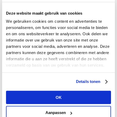
Deze website maakt gebruik van cookies
We gebruiken cookies om content en advertenties te
personaliseren, om functies voor social media te bieden
en om ons websiteverkeer te analyseren. Ook delen we
informatie over uw gebruik van onze site met onze
partners voor social media, adverteren en analyse. Deze
partners kunnen deze gegevens combineren met andere
PIMPSANDPEARLS
informatie die u aan ze heeft verstrekt of die ze hebben
TIJD VOOR IETS NIEUWS!
verzameld op basis van uw gebruik van hun services.
Naast PimpsandPearls lanceren wij een nieuw
merk Presents and Pearls. Met dit merk en de
Details tonen
eerste
Delicate Gift Jewelry
collectie richten we
ons naast de sieraden- en modebranche ook op
OK
hair- wellness en beauty. Misschien ook leuk
voor jouw salon of studio?...
Lees meer
Aanpassen