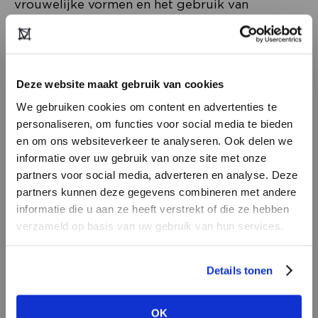
vrouwelijke vormen en het gebruik van
natuurlijke stoffen. Indi&Cold neemt het aspect
duurzaamheid mee in het grotere geheel, niet
alleen gericht op het milieu, maar ook op
persoonlijk, sociaal en zakelijk niveau. Het label
Deze website maakt gebruik van cookies
wordt in Nederland vertegenwoordigd door
We gebruiken cookies om content en advertenties te
Loud Agency in Culemborg.
personaliseren, om functies voor social media te bieden
en om ons websiteverkeer te analyseren. Ook delen we
informatie over uw gebruik van onze site met onze
partners voor social media, adverteren en analyse. Deze
partners kunnen deze gegevens combineren met andere
HEB JE NOG GEEN
informatie die u aan ze heeft verstrekt of die ze hebben
ACCOUNT?
verzameld op basis van uw gebruik van hun services.
Maak nu een
gratis
retailer account
Details tonen
aan of bekijk de andere mogelijkheden.
OK
BEKIJK ALLE OPTIES