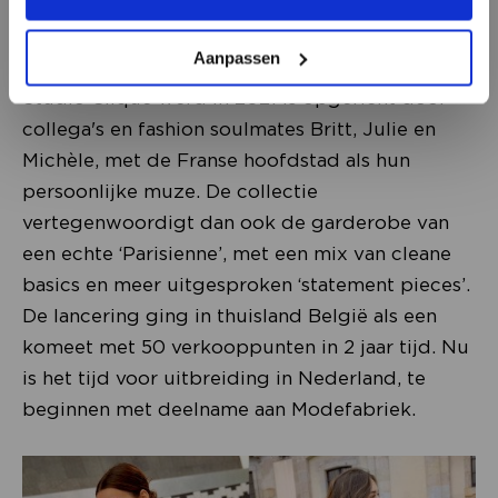
Aanpassen
Studio Clique
Studio Clique werd in 2021 is opgericht door
collega's en fashion soulmates Britt, Julie en
Michèle, met de Franse hoofdstad als hun
persoonlijke muze. De collectie
vertegenwoordigt dan ook de garderobe van
een echte ‘Parisienne’, met een mix van cleane
basics en meer uitgesproken ‘statement pieces’.
De lancering ging in thuisland België als een
komeet met 50 verkooppunten in 2 jaar tijd. Nu
is het tijd voor uitbreiding in Nederland, te
beginnen met deelname aan Modefabriek.