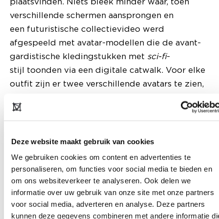
plaatsvinden. Niets bleek minder waar, toen
verschillende schermen aansprongen en
een futuristische collectievideo werd
afgespeeld met avatar-modellen die de avant-
gardistische kledingstukken met
sci-fi
-
stijl toonden via een digitale catwalk. Voor elke
outfit zijn er twee verschillende avatars te zien,
met verschillende
lichaamstypes. Zo wordt inclusiviteit gewaarborgd
iets dat Van Zwieten beschouwt als één
van de belangrijkste focuspunten van haar collecti
Deze website maakt gebruik van cookies
digitale mode in het algemeen.
We gebruiken cookies om content en advertenties te
personaliseren, om functies voor social media te bieden en
Van Zwieten: “Voor mij is het uiten van identiteit
om ons websiteverkeer te analyseren. Ook delen we
informatie over uw gebruik van onze site met onze partners
in kleding heel belangrijk en ik ben van mening
voor social media, adverteren en analyse. Deze partners
dat digitale mode eraan kan bijdragen dit
kunnen deze gegevens combineren met andere informatie di