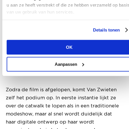
element te versterken, vanwege de interactieve
u aan ze heeft verstrekt of die ze hebben verzameld op basi
factor. Mode in een digitale omgeving biedt de
van uw gebruik van hun services.
mogelijkheid om nieuwe vormen van kleding te
ontdekken en los te komen van bepaalde
Details tonen
associaties zoals gender, stereotypen of
culturele geschiedenis. Doordat er vaak wordt
OK
gewerkt met digitale avatars, die unisex,
modulair of zelfs onmenselijk kunnen
Aanpassen
zijn, hoeft er ook minder vergelijking plaats te
vinden tussen het model en de consument.”
Zodra de film is afgelopen, komt Van Zwieten
zelf het podium op. In eerste instantie lijkt ze
over de catwalk te lopen als in een traditionele
modeshow, maar al snel wordt duidelijk dat
haar digitale ontwerp op haar wordt