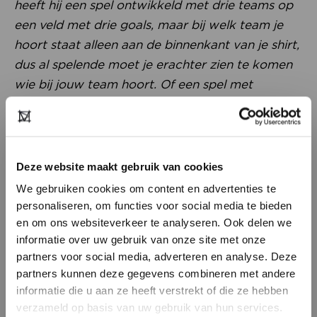
heeft hij een spel ontwikkeld met drie teams op
een veld met drie goals, maar bij welk team je
hoort staat alleen aan de binnenkant van je shirt,
dus al spelende moet je erachter zien te komen
wie bij jouw team hoort. Of een spel met
uniformen die tijdens het spel transformeren.
Dan gaat er een fluitje en wissel je het voorpand
van je shirt zodat je ineens in een ander team zit.
Bedrijven als Nike en Adidas maar ook
Deze website maakt gebruik van cookies
overheidsinstanties nodigen hem uit om hun
We gebruiken cookies om content en advertenties te
mensen die spellen te laten ervaren, bij wijze van
personaliseren, om functies voor social media te bieden
training. Tijdens de Olympische Spelen vorig jaar
en om ons websiteverkeer te analyseren. Ook delen we
informatie over uw gebruik van onze site met onze
mocht hij het met schoolklassen doen. Heel
partners voor social media, adverteren en analyse. Deze
interessant. Mode kan op een heel nieuwe
partners kunnen deze gegevens combineren met andere
manier functioneel zijn.
”
HEB JE NOG GEEN
informatie die u aan ze heeft verstrekt of die ze hebben
ACCOUNT?
verzameld op basis van uw gebruik van hun services.