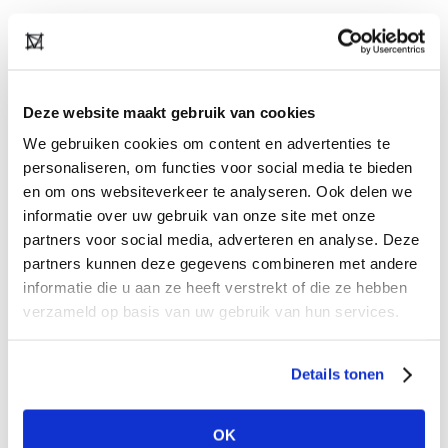
Op 7+8 juli 2024 is het weer tijd voor
Modefabriek, het grootste fashion trade event
van de Benelux, in RAI Amsterdam. Modefabriek
Deze website maakt gebruik van cookies
- Featuring the best of womenswear.
We gebruiken cookies om content en advertenties te
personaliseren, om functies voor social media te bieden
Dus zet het nu alvast in je agenda, en hou onze
en om ons websiteverkeer te analyseren. Ook delen we
newsletters, website en social media in de gaten
informatie over uw gebruik van onze site met onze
voor alle updates over merken, programmering
partners voor social media, adverteren en analyse. Deze
partners kunnen deze gegevens combineren met andere
en kaartverkoop die over 2 maanden live gaat!
informatie die u aan ze heeft verstrekt of die ze hebben
verzameld op basis van uw gebruik van hun services.
CATEGORIE
TRADE EVENT
TAGS
Details tonen
Deel artikel
OK