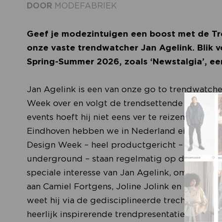
DOOR
MODEFABRIEK
Geef je modezintuigen een boost met de Tre
onze vaste trendwatcher Jan Agelink. Blik 
Spring-Summer 2026, zoals ‘Newstalgia’, ee
Jan Agelink is een van onze go to trendwatcher
Week over en volgt de trendsettende modemerke
events hoeft hij niet eens ver te reizen: “Me
Eindhoven hebben we in Nederland eigenlijk he
Design Week – heel productgericht – en Three
underground – staan regelmatig op de agend
speciale interesse van Jan Agelink, omdat ze 
aan Camiel Fortgens, Joline Jolink en Duran L
weet hij via de gedisciplineerde trechter van 
heerlijk inspirerende trendpresentaties te vert