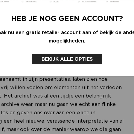
s Zuiver en &klevering of warenhuizen als de
oekomst, en vooral ook hoe, dat is waar Jan
HEB JE NOG GEEN ACCOUNT?
n onvermoeibare licht op schijnt.
ak nu een
gratis
retailer account aan of bekijk de and
mogelijkheden.
 Jan Agelink onder meer heeft opgepikt als
 gaan op een heel nieuwe manier nieuwe verhalen
BEKIJK ALLE OPTIES
e dingen uit het verleden.” Zijn prikkelende
 Miu Miu en top stage designer Es Devlin, maar
eneemt in zijn presentaties, laten zien hoe
 vrij willen voelen om elementen uit het verleden
Het archief was al een tijdje een belangrijk
archive wear, maar nu gaan we echt een flinke
 los en geven ons over aan een Alice in
 een heel nieuwe, verassende interpretatie van al
elf, maar ook over de manier waarop we die gaan