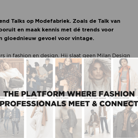
nd Talks op Modefabriek. Zoals de Talk van
vooruit en maak kennis met dé trends voor
n gloednieuw gevoel voor vintage.
s in fashion en design. Hij slaat geen Milan Design
n en retailers op de voet. Voor zijn favoriete
t de Dutch Design Week en de Design Academy in
t interessantste designmekka in huis.” Ook Paris
 Days of Design in Kopenhagen – meer
a. Nederlandse Mode-ontwerpers hebben de
vaak heel eigenzinnig en vernieuwend zijn. Denk
antink. Deze constante stroom aan designnieuws
zijn Buro Jantrendman tot bijzonder heldere en
eren. Dat doet hij niet alleen voor Modefabriek,