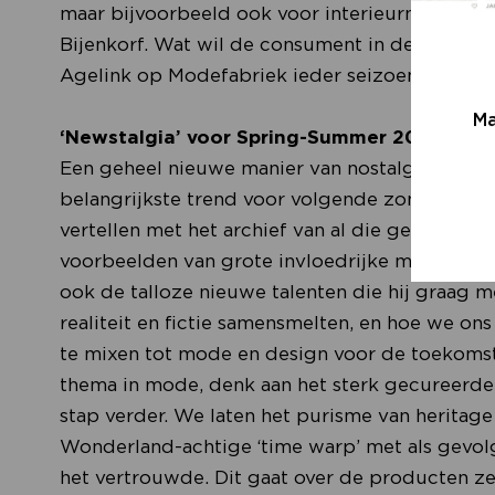
maar bijvoorbeeld ook voor interieurmerken al
Bijenkorf. Wat wil de consument in de nabije t
Agelink op Modefabriek ieder seizoen weer zij
Ma
‘Newstalgia’ voor Spring-Summer 2026
Een geheel nieuwe manier van nostalgie is wat
belangrijkste trend voor volgende zomer. “We
vertellen met het archief van al die gekoesterd
voorbeelden van grote invloedrijke merken als
ook de talloze nieuwe talenten die hij graag me
realiteit en fictie samensmelten, en hoe we ons
te mixen tot mode en design voor de toekomst. 
thema in mode, denk aan het sterk gecureerde 
stap verder. We laten het purisme van heritage
Wonderland-achtige ‘time warp’ met als gevolg
het vertrouwde. Dit gaat over de producten z