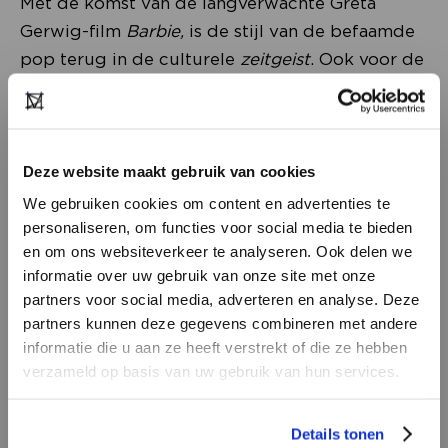
Met de komst van de langverwachte Greta
Gerwig-film
Barbie,
is de stijl van de befaamde
pop terug in de culturele
zeitgeist
. Ook voor de
modewereld blijkt Barbie een ware muze: in de
huidige
Barbiecore
-trend ligt de nadruk op
knalroze outfits zoals we die van Barbie
gewend zijn. Precies die kleur zagen we overal
Deze website maakt gebruik van cookies
tijdens de Amsterdamse modeweek. Van roze
We gebruiken cookies om content en advertenties te
strapless jurken bij Martan tot tops met ruches
personaliseren, om functies voor social media te bieden
en om ons websiteverkeer te analyseren. Ook delen we
bij Francon Editions. De knallende,
informatie over uw gebruik van onze site met onze
zuurstokroze Barbiekleur is hier om te blijven.
partners voor social media, adverteren en analyse. Deze
partners kunnen deze gegevens combineren met andere
HEB JE NOG GEEN
informatie die u aan ze heeft verstrekt of die ze hebben
ACCOUNT?
verzameld op basis van uw gebruik van hun services.
Maak nu een
gratis
retailer account
Details tonen
aan of bekijk de andere mogelijkheden.